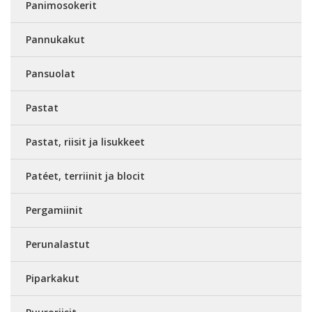
Panimosokerit
Pannukakut
Pansuolat
Pastat
Pastat, riisit ja lisukkeet
Patéet, terriinit ja blocit
Pergamiinit
Perunalastut
Piparkakut