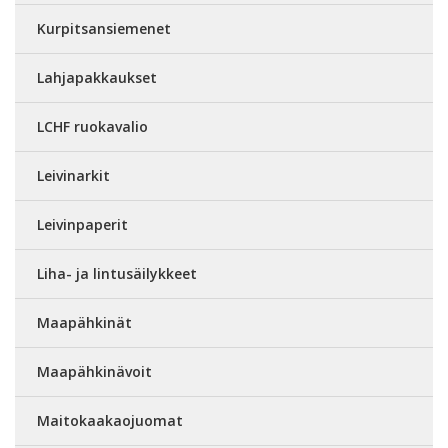
Kurpitsansiemenet
Lahjapakkaukset
LCHF ruokavalio
Leivinarkit
Leivinpaperit
Liha- ja lintusäilykkeet
Maapähkinät
Maapähkinävoit
Maitokaakaojuomat