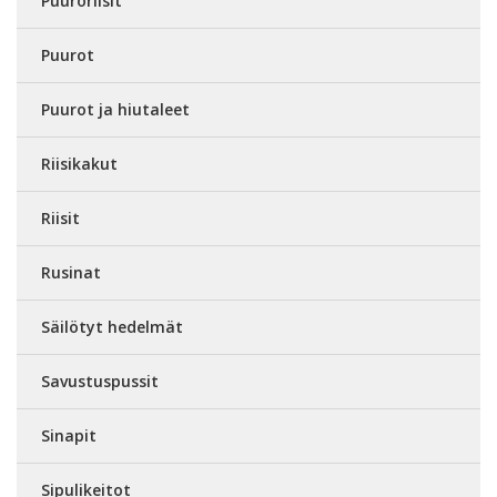
Puuroriisit
Puurot
Puurot ja hiutaleet
Riisikakut
Riisit
Rusinat
Säilötyt hedelmät
Savustuspussit
Sinapit
Sipulikeitot