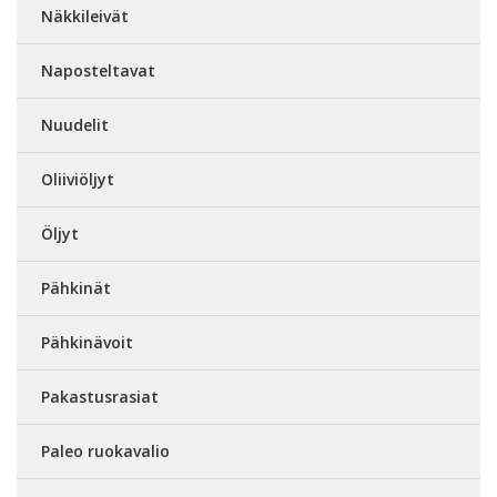
Näkkileivät
Naposteltavat
Nuudelit
Oliiviöljyt
Öljyt
Pähkinät
Pähkinävoit
Pakastusrasiat
Paleo ruokavalio