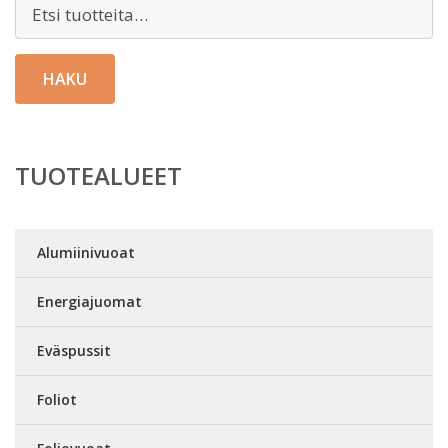
Etsi:
HAKU
TUOTEALUEET
Alumiinivuoat
Energiajuomat
Eväspussit
Foliot