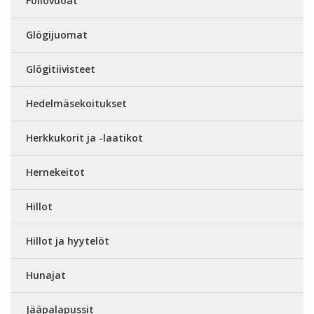
Foliovuoat
Glögijuomat
Glögitiivisteet
Hedelmäsekoitukset
Herkkukorit ja -laatikot
Hernekeitot
Hillot
Hillot ja hyytelöt
Hunajat
Jääpalapussit