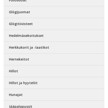
Foliovuoat
Glögijuomat
Glögitiivisteet
Hedelmäsekoitukset
Herkkukorit ja -laatikot
Hernekeitot
Hillot
Hillot ja hyytelöt
Hunajat
Jääpalapussit