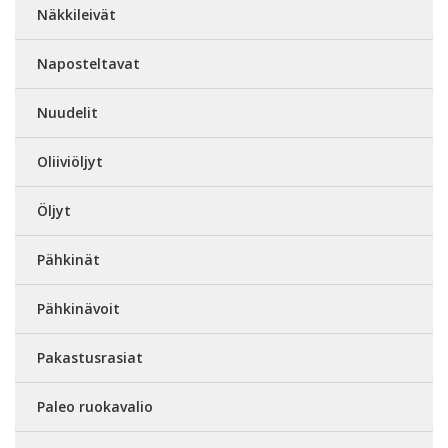
Näkkileivät
Naposteltavat
Nuudelit
Oliiviöljyt
Öljyt
Pähkinät
Pähkinävoit
Pakastusrasiat
Paleo ruokavalio