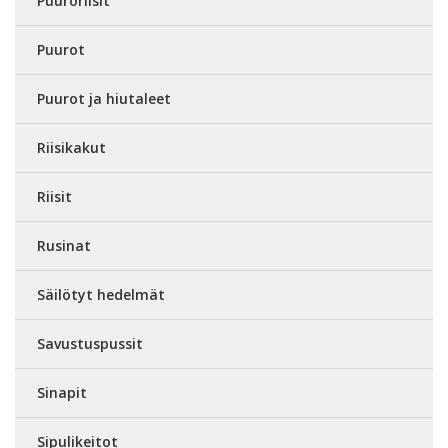
Puuroriisit
Puurot
Puurot ja hiutaleet
Riisikakut
Riisit
Rusinat
Säilötyt hedelmät
Savustuspussit
Sinapit
Sipulikeitot