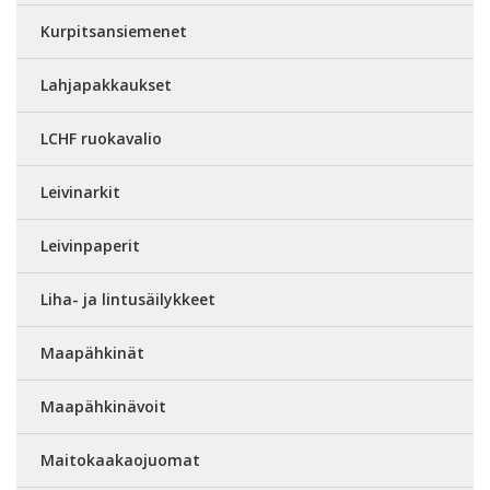
Kurpitsansiemenet
Lahjapakkaukset
LCHF ruokavalio
Leivinarkit
Leivinpaperit
Liha- ja lintusäilykkeet
Maapähkinät
Maapähkinävoit
Maitokaakaojuomat