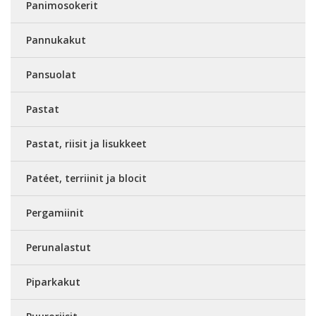
Panimosokerit
Pannukakut
Pansuolat
Pastat
Pastat, riisit ja lisukkeet
Patéet, terriinit ja blocit
Pergamiinit
Perunalastut
Piparkakut