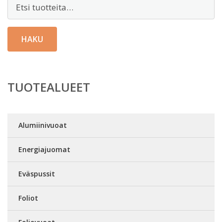
Etsi:
HAKU
TUOTEALUEET
Alumiinivuoat
Energiajuomat
Eväspussit
Foliot