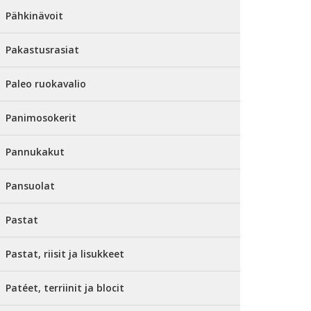
Pähkinävoit
Pakastusrasiat
Paleo ruokavalio
Panimosokerit
Pannukakut
Pansuolat
Pastat
Pastat, riisit ja lisukkeet
Patéet, terriinit ja blocit