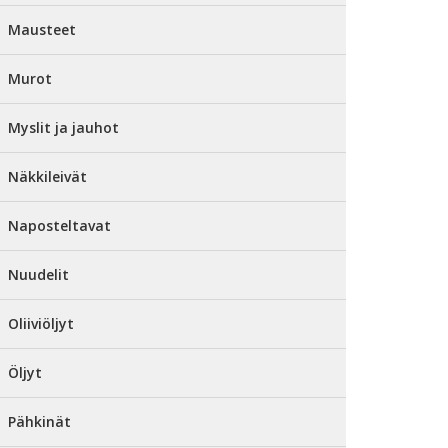
Mausteet
Murot
Myslit ja jauhot
Näkkileivät
Naposteltavat
Nuudelit
Oliiviöljyt
Öljyt
Pähkinät