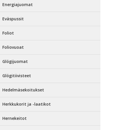
Energiajuomat
Eväspussit
Foliot
Foliovuoat
Glögijuomat
Glögitiivisteet
Hedelmäsekoitukset
Herkkukorit ja -laatikot
Hernekeitot