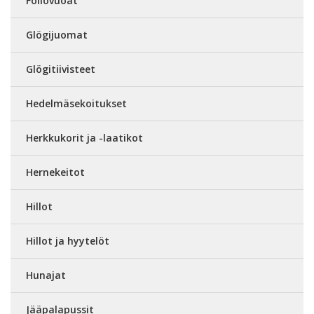
Foliovuoat
Glögijuomat
Glögitiivisteet
Hedelmäsekoitukset
Herkkukorit ja -laatikot
Hernekeitot
Hillot
Hillot ja hyytelöt
Hunajat
Jääpalapussit