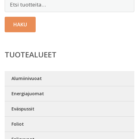
Etsi:
HAKU
TUOTEALUEET
Alumiinivuoat
Energiajuomat
Eväspussit
Foliot