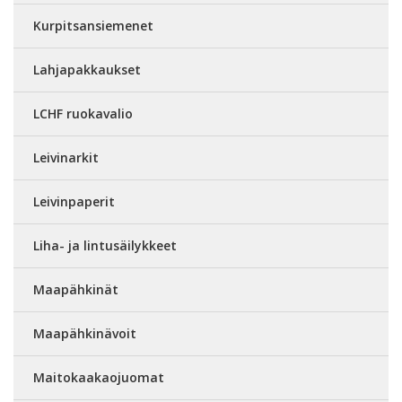
Kurpitsansiemenet
Lahjapakkaukset
LCHF ruokavalio
Leivinarkit
Leivinpaperit
Liha- ja lintusäilykkeet
Maapähkinät
Maapähkinävoit
Maitokaakaojuomat