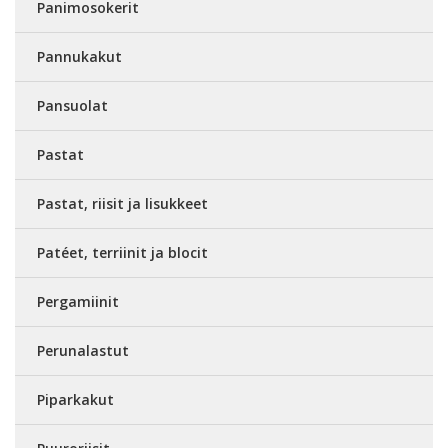
Panimosokerit
Pannukakut
Pansuolat
Pastat
Pastat, riisit ja lisukkeet
Patéet, terriinit ja blocit
Pergamiinit
Perunalastut
Piparkakut