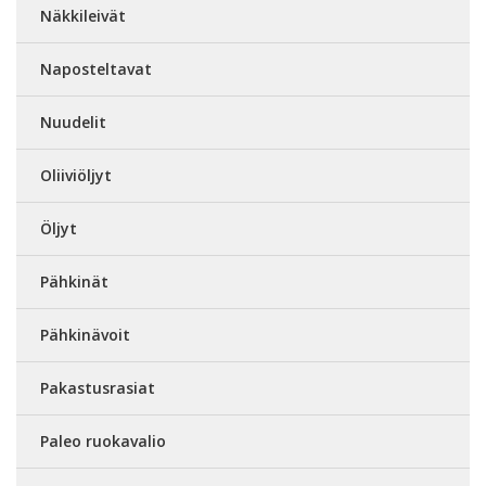
Näkkileivät
Naposteltavat
Nuudelit
Oliiviöljyt
Öljyt
Pähkinät
Pähkinävoit
Pakastusrasiat
Paleo ruokavalio