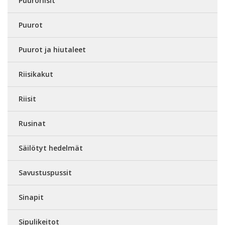
Puuroriisit
Puurot
Puurot ja hiutaleet
Riisikakut
Riisit
Rusinat
Säilötyt hedelmät
Savustuspussit
Sinapit
Sipulikeitot