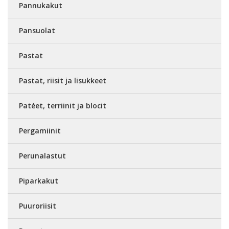
Pannukakut
Pansuolat
Pastat
Pastat, riisit ja lisukkeet
Patéet, terriinit ja blocit
Pergamiinit
Perunalastut
Piparkakut
Puuroriisit