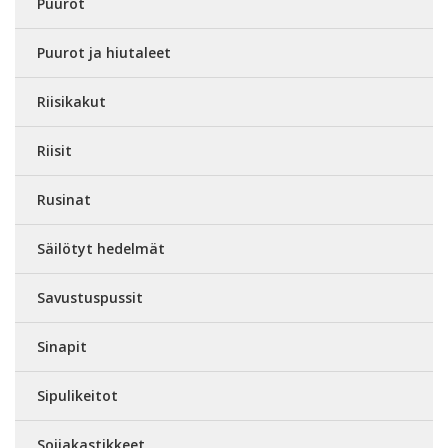
Puurot
Puurot ja hiutaleet
Riisikakut
Riisit
Rusinat
Säilötyt hedelmät
Savustuspussit
Sinapit
Sipulikeitot
Soijakastikkeet