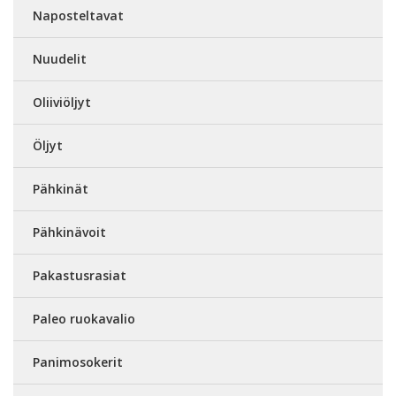
Naposteltavat
Nuudelit
Oliiviöljyt
Öljyt
Pähkinät
Pähkinävoit
Pakastusrasiat
Paleo ruokavalio
Panimosokerit