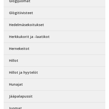
Glögijuomat
Glögitiivisteet
Hedelmäsekoitukset
Herkkukorit ja -laatikot
Hernekeitot
Hillot
Hillot ja hyytelöt
Hunajat
Jääpalapussit
Juomat