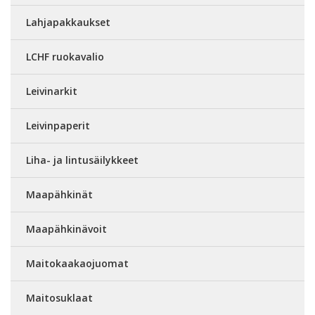
Lahjapakkaukset
LCHF ruokavalio
Leivinarkit
Leivinpaperit
Liha- ja lintusäilykkeet
Maapähkinät
Maapähkinävoit
Maitokaakaojuomat
Maitosuklaat