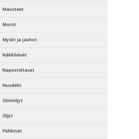
Mausteet
Murot
Myslit ja jauhot
Näkkileivät
Naposteltavat
Nuudelit
Oliiviöljyt
Öljyt
Pähkinät