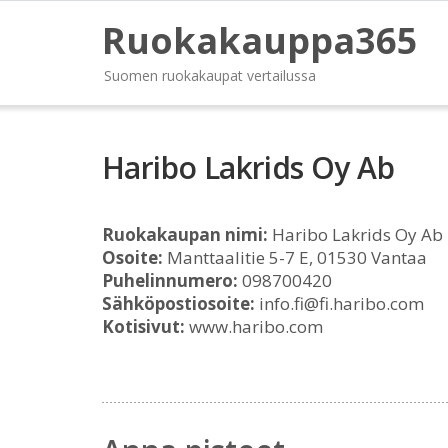
Ruokakauppa365
Suomen ruokakaupat vertailussa
Haribo Lakrids Oy Ab
Ruokakaupan nimi:
Haribo Lakrids Oy Ab
Osoite:
Manttaalitie 5-7 E, 01530 Vantaa
Puhelinnumero:
098700420
Sähköpostiosoite:
info.fi@fi.haribo.com
Kotisivut:
www.haribo.com