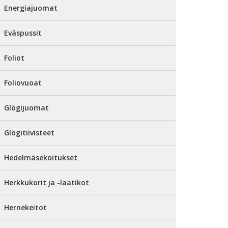
Energiajuomat
Eväspussit
Foliot
Foliovuoat
Glögijuomat
Glögitiivisteet
Hedelmäsekoitukset
Herkkukorit ja -laatikot
Hernekeitot