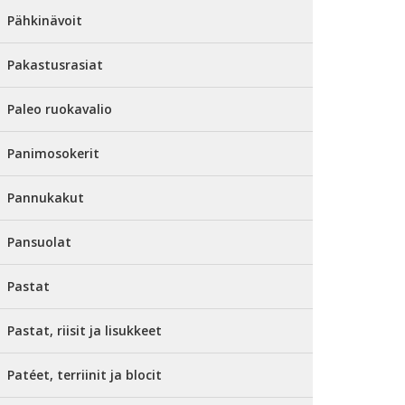
Pähkinävoit
Pakastusrasiat
Paleo ruokavalio
Panimosokerit
Pannukakut
Pansuolat
Pastat
Pastat, riisit ja lisukkeet
Patéet, terriinit ja blocit