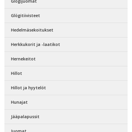
Glögijuomat
Glögitiivisteet
Hedelmäsekoitukset
Herkkukorit ja -laatikot
Hernekeitot
Hillot
Hillot ja hyytelöt
Hunajat
Jääpalapussit
Juomat