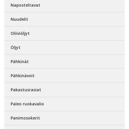
Naposteltavat
Nuudelit
Oliiviöljyt
Öljyt
Pähkinät
Pähkinävoit
Pakastusrasiat
Paleo ruokavalio
Panimosokerit