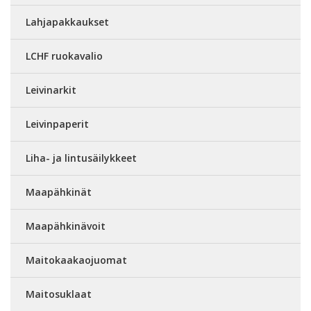
Lahjapakkaukset
LCHF ruokavalio
Leivinarkit
Leivinpaperit
Liha- ja lintusäilykkeet
Maapähkinät
Maapähkinävoit
Maitokaakaojuomat
Maitosuklaat