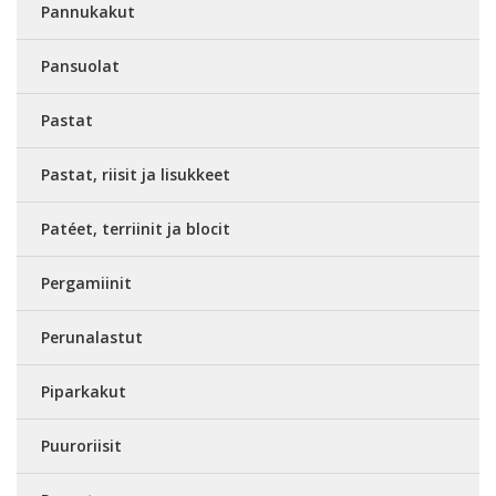
Pannukakut
Pansuolat
Pastat
Pastat, riisit ja lisukkeet
Patéet, terriinit ja blocit
Pergamiinit
Perunalastut
Piparkakut
Puuroriisit