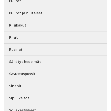
Puurot
Puurot ja hiutaleet
Riisikakut
Riisit
Rusinat
Säilötyt hedelmät
Savustuspussit
Sinapit
Sipulikeitot
Soijakastikkeet