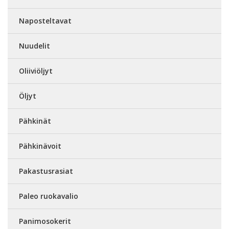
Naposteltavat
Nuudelit
Oliiviöljyt
Öljyt
Pähkinät
Pähkinävoit
Pakastusrasiat
Paleo ruokavalio
Panimosokerit