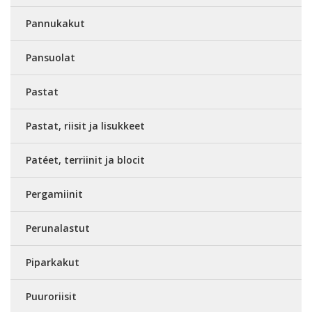
Pannukakut
Pansuolat
Pastat
Pastat, riisit ja lisukkeet
Patéet, terriinit ja blocit
Pergamiinit
Perunalastut
Piparkakut
Puuroriisit