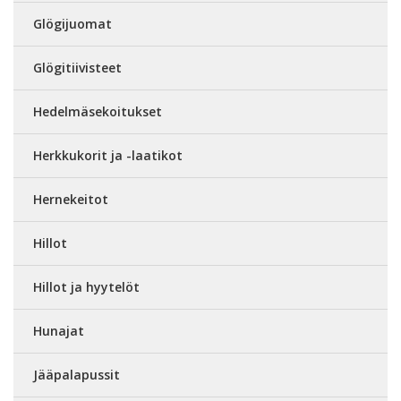
Glögijuomat
Glögitiivisteet
Hedelmäsekoitukset
Herkkukorit ja -laatikot
Hernekeitot
Hillot
Hillot ja hyytelöt
Hunajat
Jääpalapussit