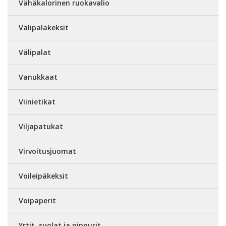
Vähäkalorinen ruokavalio
Välipalakeksit
Välipalat
Vanukkaat
Viinietikat
Viljapatukat
Virvoitusjuomat
Voileipäkeksit
Voipaperit
Yrtit, suolat ja pippurit