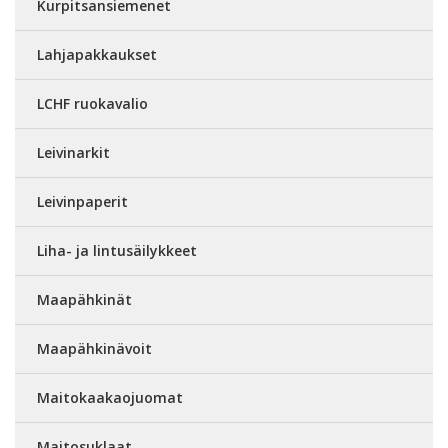
Kurpitsansiemenet
Lahjapakkaukset
LCHF ruokavalio
Leivinarkit
Leivinpaperit
Liha- ja lintusäilykkeet
Maapähkinät
Maapähkinävoit
Maitokaakaojuomat
Maitosuklaat