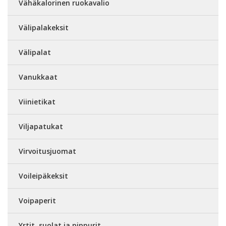
Vähäkalorinen ruokavalio
Välipalakeksit
Välipalat
Vanukkaat
Viinietikat
Viljapatukat
Virvoitusjuomat
Voileipäkeksit
Voipaperit
Yrtit, suolat ja pippurit