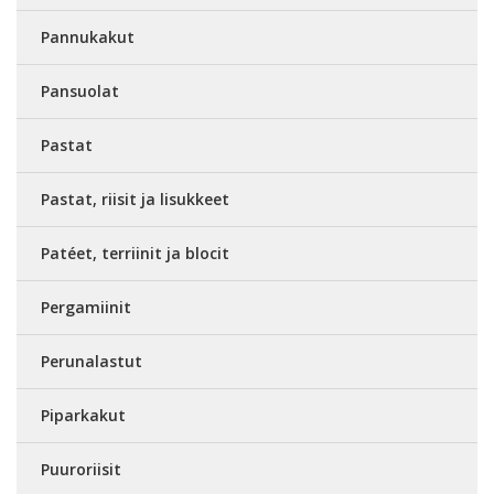
Pannukakut
Pansuolat
Pastat
Pastat, riisit ja lisukkeet
Patéet, terriinit ja blocit
Pergamiinit
Perunalastut
Piparkakut
Puuroriisit