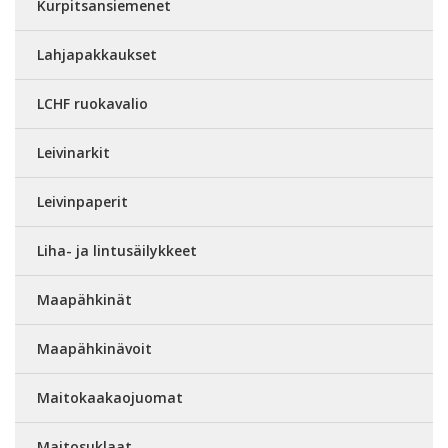
Kurpitsansiemenet
Lahjapakkaukset
LCHF ruokavalio
Leivinarkit
Leivinpaperit
Liha- ja lintusäilykkeet
Maapähkinät
Maapähkinävoit
Maitokaakaojuomat
Maitosuklaat