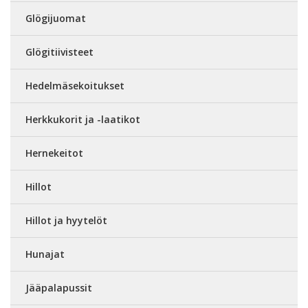
Glögijuomat
Glögitiivisteet
Hedelmäsekoitukset
Herkkukorit ja -laatikot
Hernekeitot
Hillot
Hillot ja hyytelöt
Hunajat
Jääpalapussit