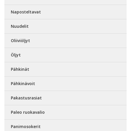
Naposteltavat
Nuudelit
Oliiviöljyt
Öljyt
Pähkinät
Pähkinävoit
Pakastusrasiat
Paleo ruokavalio
Panimosokerit