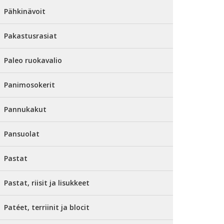
Pähkinävoit
Pakastusrasiat
Paleo ruokavalio
Panimosokerit
Pannukakut
Pansuolat
Pastat
Pastat, riisit ja lisukkeet
Patéet, terriinit ja blocit