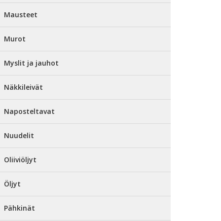
Mausteet
Murot
Myslit ja jauhot
Näkkileivät
Naposteltavat
Nuudelit
Oliiviöljyt
Öljyt
Pähkinät