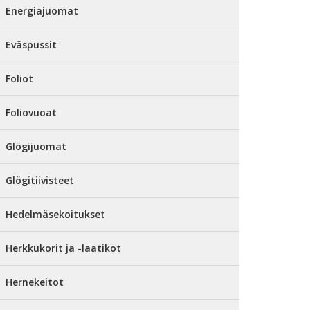
Energiajuomat
Eväspussit
Foliot
Foliovuoat
Glögijuomat
Glögitiivisteet
Hedelmäsekoitukset
Herkkukorit ja -laatikot
Hernekeitot