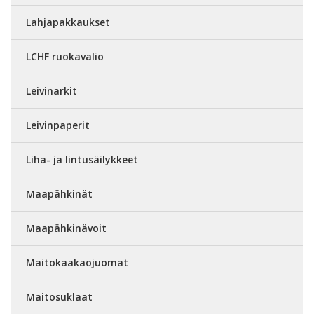
Lahjapakkaukset
LCHF ruokavalio
Leivinarkit
Leivinpaperit
Liha- ja lintusäilykkeet
Maapähkinät
Maapähkinävoit
Maitokaakaojuomat
Maitosuklaat