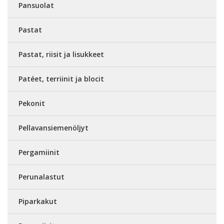
Pansuolat
Pastat
Pastat, riisit ja lisukkeet
Patéet, terriinit ja blocit
Pekonit
Pellavansiemenöljyt
Pergamiinit
Perunalastut
Piparkakut