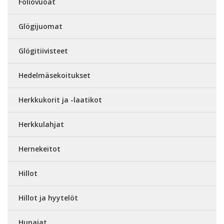
Foliovuoat
Glögijuomat
Glögitiivisteet
Hedelmäsekoitukset
Herkkukorit ja -laatikot
Herkkulahjat
Hernekeitot
Hillot
Hillot ja hyytelöt
Hunajat