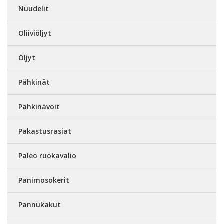
Nuudelit
Oliiviöljyt
Öljyt
Pähkinät
Pähkinävoit
Pakastusrasiat
Paleo ruokavalio
Panimosokerit
Pannukakut