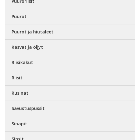
Puuroriisit
Puurot
Puurot ja hiutaleet
Rasvat ja öljyt
Riisikakut
Riisit
Rusinat
Savustuspussit
Sinapit
Sipsit