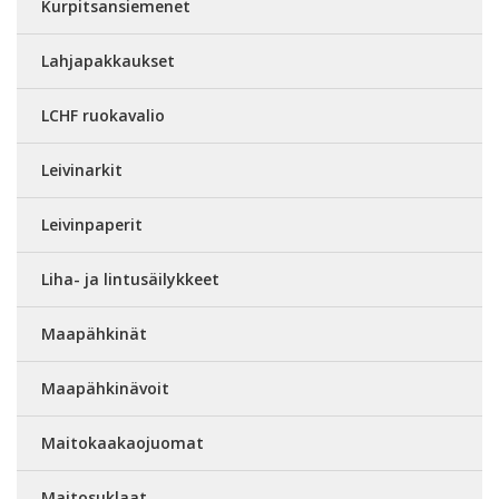
Kurpitsansiemenet
Lahjapakkaukset
LCHF ruokavalio
Leivinarkit
Leivinpaperit
Liha- ja lintusäilykkeet
Maapähkinät
Maapähkinävoit
Maitokaakaojuomat
Maitosuklaat