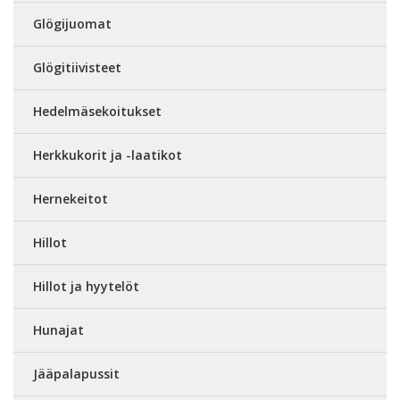
Glögijuomat
Glögitiivisteet
Hedelmäsekoitukset
Herkkukorit ja -laatikot
Hernekeitot
Hillot
Hillot ja hyytelöt
Hunajat
Jääpalapussit