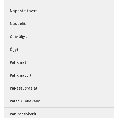
Naposteltavat
Nuudelit
Oliiviöljyt
Öljyt
Pähkinät
Pähkinävoit
Pakastusrasiat
Paleo ruokavalio
Panimosokerit