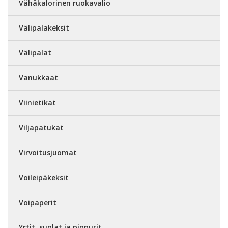
Vähäkalorinen ruokavalio
Välipalakeksit
Välipalat
Vanukkaat
Viinietikat
Viljapatukat
Virvoitusjuomat
Voileipäkeksit
Voipaperit
Yrtit, suolat ja pippurit