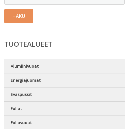
HAKU
TUOTEALUEET
Alumiinivuoat
Energiajuomat
Eväspussit
Foliot
Foliovuoat