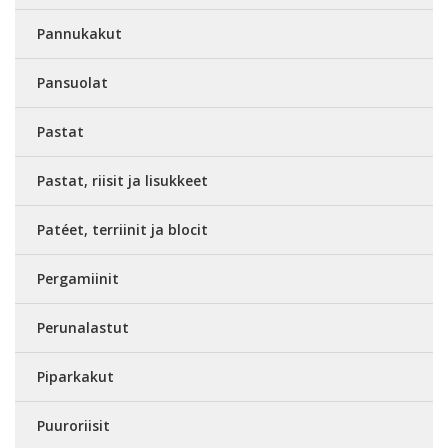
Pannukakut
Pansuolat
Pastat
Pastat, riisit ja lisukkeet
Patéet, terriinit ja blocit
Pergamiinit
Perunalastut
Piparkakut
Puuroriisit