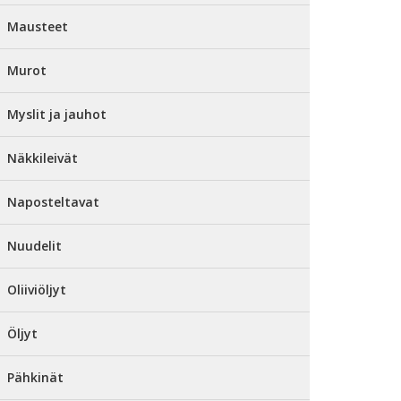
Mausteet
Murot
Myslit ja jauhot
Näkkileivät
Naposteltavat
Nuudelit
Oliiviöljyt
Öljyt
Pähkinät