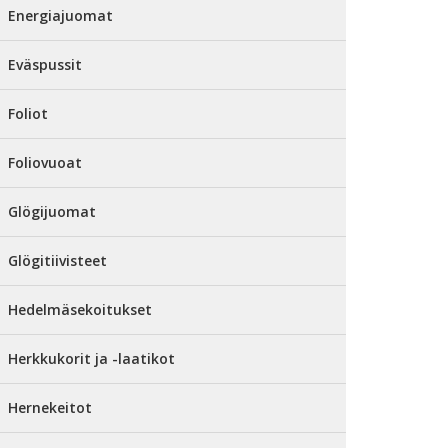
Energiajuomat
Eväspussit
Foliot
Foliovuoat
Glögijuomat
Glögitiivisteet
Hedelmäsekoitukset
Herkkukorit ja -laatikot
Hernekeitot