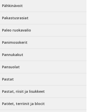
Pähkinävoit
Pakastusrasiat
Paleo ruokavalio
Panimosokerit
Pannukakut
Pansuolat
Pastat
Pastat, riisit ja lisukkeet
Patéet, terriinit ja blocit