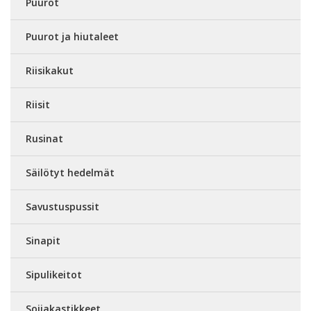
Puurot
Puurot ja hiutaleet
Riisikakut
Riisit
Rusinat
Säilötyt hedelmät
Savustuspussit
Sinapit
Sipulikeitot
Soijakastikkeet