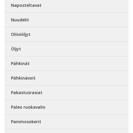
Naposteltavat
Nuudelit
Oliiviöljyt
Öljyt
Pähkinät
Pähkinävoit
Pakastusrasiat
Paleo ruokavalio
Panimosokerit