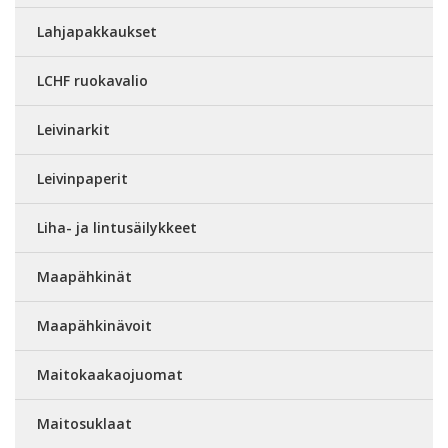
Lahjapakkaukset
LCHF ruokavalio
Leivinarkit
Leivinpaperit
Liha- ja lintusäilykkeet
Maapähkinät
Maapähkinävoit
Maitokaakaojuomat
Maitosuklaat