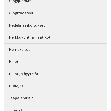
Glögijuomat
Glögitiivisteet
Hedelmäsekoitukset
Herkkukorit ja -laatikot
Hernekeitot
Hillot
Hillot ja hyytelöt
Hunajat
Jääpalapussit
Juomat