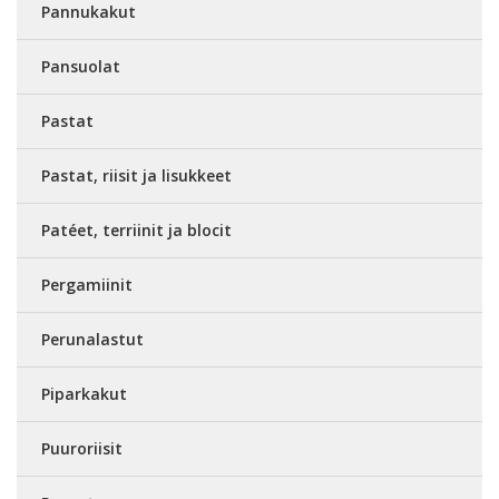
Pannukakut
Pansuolat
Pastat
Pastat, riisit ja lisukkeet
Patéet, terriinit ja blocit
Pergamiinit
Perunalastut
Piparkakut
Puuroriisit