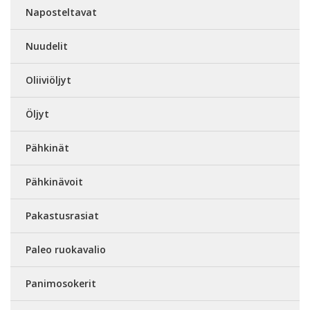
Naposteltavat
Nuudelit
Oliiviöljyt
Öljyt
Pähkinät
Pähkinävoit
Pakastusrasiat
Paleo ruokavalio
Panimosokerit