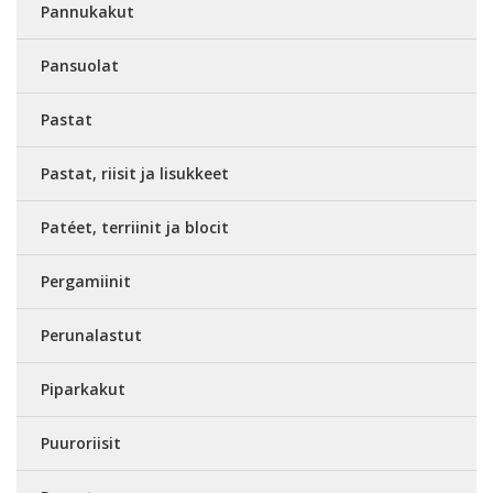
Pannukakut
Pansuolat
Pastat
Pastat, riisit ja lisukkeet
Patéet, terriinit ja blocit
Pergamiinit
Perunalastut
Piparkakut
Puuroriisit