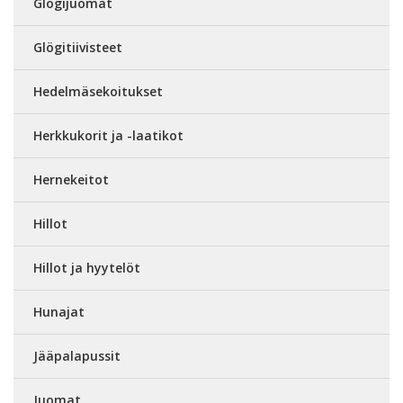
Glögijuomat
Glögitiivisteet
Hedelmäsekoitukset
Herkkukorit ja -laatikot
Hernekeitot
Hillot
Hillot ja hyytelöt
Hunajat
Jääpalapussit
Juomat