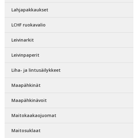
Lahjapakkaukset
LCHF ruokavalio
Leivinarkit
Leivinpaperit
Liha- ja lintusäilykkeet
Maapähkinät
Maapähkinävoit
Maitokaakaojuomat
Maitosuklaat