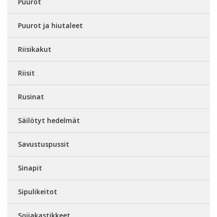
Puurot
Puurot ja hiutaleet
Riisikakut
Riisit
Rusinat
Säilötyt hedelmät
Savustuspussit
Sinapit
Sipulikeitot
Soijakastikkeet