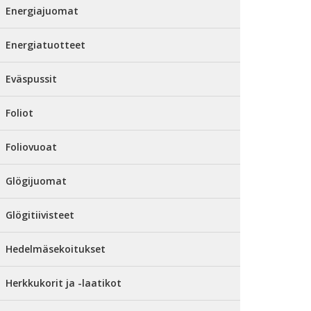
Energiajuomat
Energiatuotteet
Eväspussit
Foliot
Foliovuoat
Glögijuomat
Glögitiivisteet
Hedelmäsekoitukset
Herkkukorit ja -laatikot