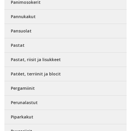
Panimosokerit
Pannukakut
Pansuolat
Pastat
Pastat, riisit ja lisukkeet
Patéet, terriinit ja blocit
Pergamiinit
Perunalastut
Piparkakut