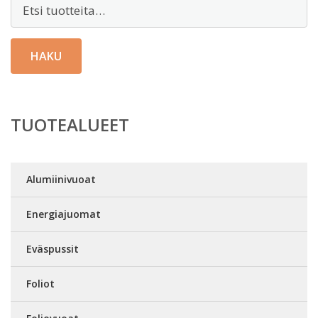
Etsi:
HAKU
TUOTEALUEET
Alumiinivuoat
Energiajuomat
Eväspussit
Foliot