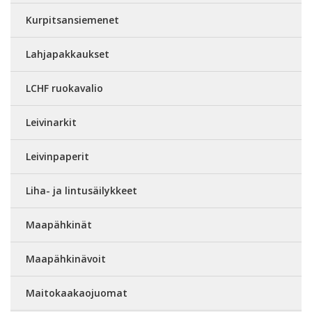
Kurpitsansiemenet
Lahjapakkaukset
LCHF ruokavalio
Leivinarkit
Leivinpaperit
Liha- ja lintusäilykkeet
Maapähkinät
Maapähkinävoit
Maitokaakaojuomat