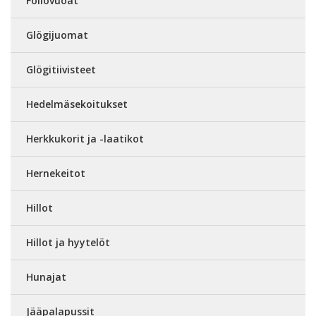
Foliovuoat
Glögijuomat
Glögitiivisteet
Hedelmäsekoitukset
Herkkukorit ja -laatikot
Hernekeitot
Hillot
Hillot ja hyytelöt
Hunajat
Jääpalapussit