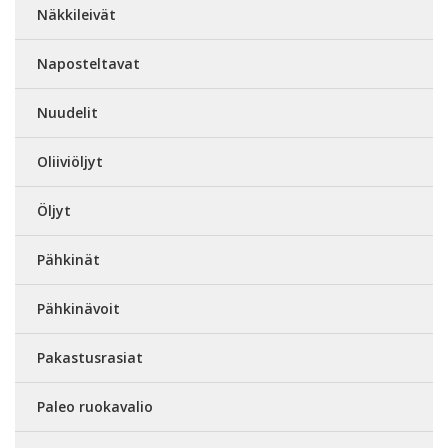
Näkkileivät
Naposteltavat
Nuudelit
Oliiviöljyt
Öljyt
Pähkinät
Pähkinävoit
Pakastusrasiat
Paleo ruokavalio