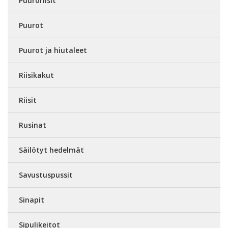
Puuroriisit
Puurot
Puurot ja hiutaleet
Riisikakut
Riisit
Rusinat
Säilötyt hedelmät
Savustuspussit
Sinapit
Sipulikeitot