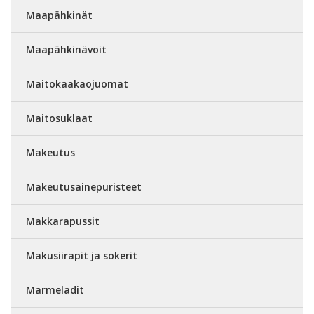
Maapähkinät
Maapähkinävoit
Maitokaakaojuomat
Maitosuklaat
Makeutus
Makeutusainepuristeet
Makkarapussit
Makusiirapit ja sokerit
Marmeladit