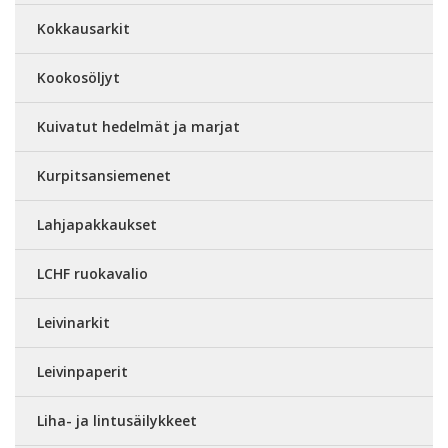
Kokkausarkit
Kookosöljyt
Kuivatut hedelmät ja marjat
Kurpitsansiemenet
Lahjapakkaukset
LCHF ruokavalio
Leivinarkit
Leivinpaperit
Liha- ja lintusäilykkeet