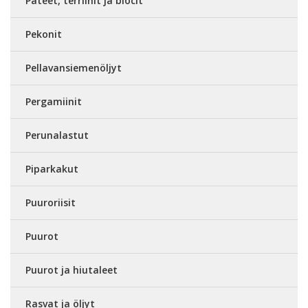
Patéet, terriinit ja blocit
Pekonit
Pellavansiemenöljyt
Pergamiinit
Perunalastut
Piparkakut
Puuroriisit
Puurot
Puurot ja hiutaleet
Rasvat ja öljyt