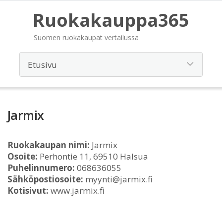
Ruokakauppa365
Suomen ruokakaupat vertailussa
Jarmix
Ruokakaupan nimi:
Jarmix
Osoite:
Perhontie 11, 69510 Halsua
Puhelinnumero:
068636055
Sähköpostiosoite:
myynti@jarmix.fi
Kotisivut:
www.jarmix.fi