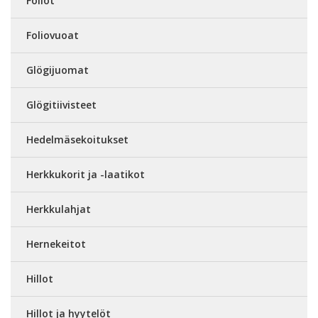
Foliot
Foliovuoat
Glögijuomat
Glögitiivisteet
Hedelmäsekoitukset
Herkkukorit ja -laatikot
Herkkulahjat
Hernekeitot
Hillot
Hillot ja hyytelöt