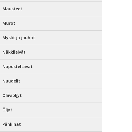
Mausteet
Murot
Myslit ja jauhot
Näkkileivät
Naposteltavat
Nuudelit
Oliiviöljyt
Öljyt
Pähkinät