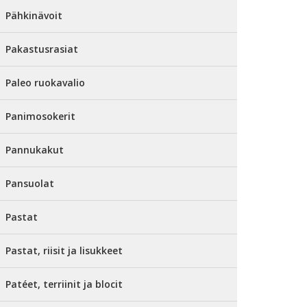
Pähkinävoit
Pakastusrasiat
Paleo ruokavalio
Panimosokerit
Pannukakut
Pansuolat
Pastat
Pastat, riisit ja lisukkeet
Patéet, terriinit ja blocit