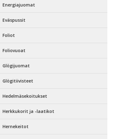
Energiajuomat
Eväspussit
Foliot
Foliovuoat
Glögijuomat
Glögitiivisteet
Hedelmäsekoitukset
Herkkukorit ja -laatikot
Hernekeitot