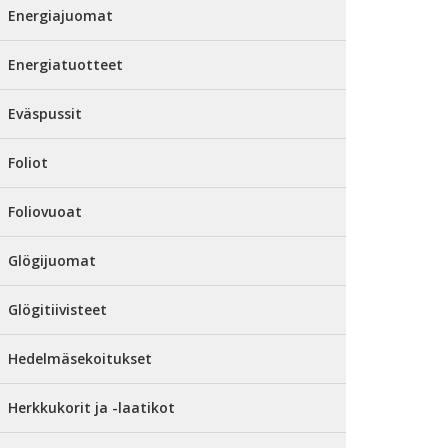
Energiajuomat
Energiatuotteet
Eväspussit
Foliot
Foliovuoat
Glögijuomat
Glögitiivisteet
Hedelmäsekoitukset
Herkkukorit ja -laatikot