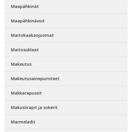
Maapähkinät
Maapähkinävoit
Maitokaakaojuomat
Maitosuklaat
Makeutus
Makeutusainepuristeet
Makkarapussit
Makusiirapit ja sokerit
Marmeladit