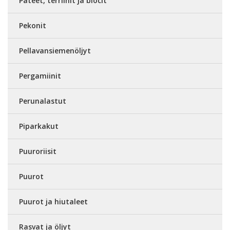
Patéet, terriinit ja blocit
Pekonit
Pellavansiemenöljyt
Pergamiinit
Perunalastut
Piparkakut
Puuroriisit
Puurot
Puurot ja hiutaleet
Rasvat ja öljyt