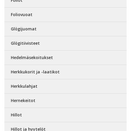
Foliot
Foliovuoat
Glögijuomat
Glögitiivisteet
Hedelmäsekoitukset
Herkkukorit ja -laatikot
Herkkulahjat
Hernekeitot
Hillot
Hillot ja hyytelöt