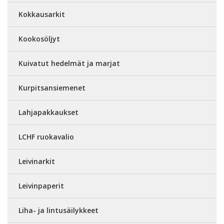
Kokkausarkit
Kookosöljyt
Kuivatut hedelmät ja marjat
Kurpitsansiemenet
Lahjapakkaukset
LCHF ruokavalio
Leivinarkit
Leivinpaperit
Liha- ja lintusäilykkeet