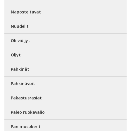
Naposteltavat
Nuudelit
Oliiviöljyt
Öljyt
Pähkinät
Pähkinävoit
Pakastusrasiat
Paleo ruokavalio
Panimosokerit