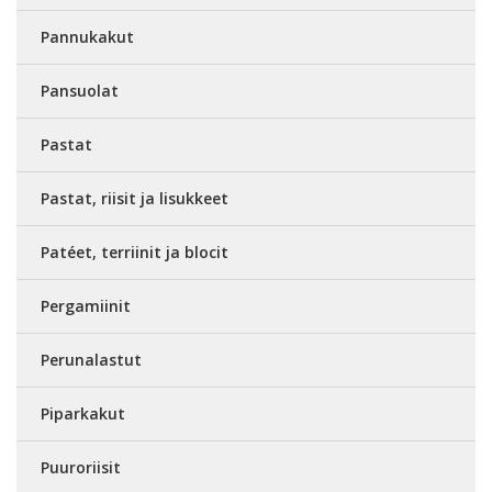
Pannukakut
Pansuolat
Pastat
Pastat, riisit ja lisukkeet
Patéet, terriinit ja blocit
Pergamiinit
Perunalastut
Piparkakut
Puuroriisit