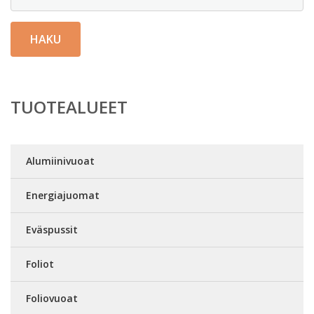
HAKU
TUOTEALUEET
Alumiinivuoat
Energiajuomat
Eväspussit
Foliot
Foliovuoat