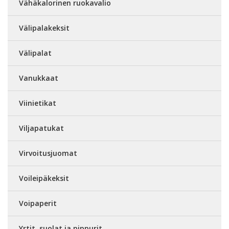
Vähäkalorinen ruokavalio
Välipalakeksit
Välipalat
Vanukkaat
Viinietikat
Viljapatukat
Virvoitusjuomat
Voileipäkeksit
Voipaperit
Yrtit, suolat ja pippurit