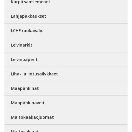
Kurpitsansiemenet
Lahjapakkaukset
LCHF ruokavalio
Leivinarkit
Leivinpaperit
Liha- ja lintusäilykkeet
Maapähkinät
Maapähkinävoit
Maitokaakaojuomat
Maitosuklaat