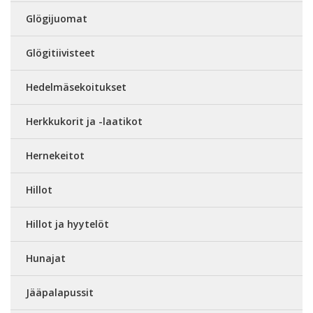
Glögijuomat
Glögitiivisteet
Hedelmäsekoitukset
Herkkukorit ja -laatikot
Hernekeitot
Hillot
Hillot ja hyytelöt
Hunajat
Jääpalapussit