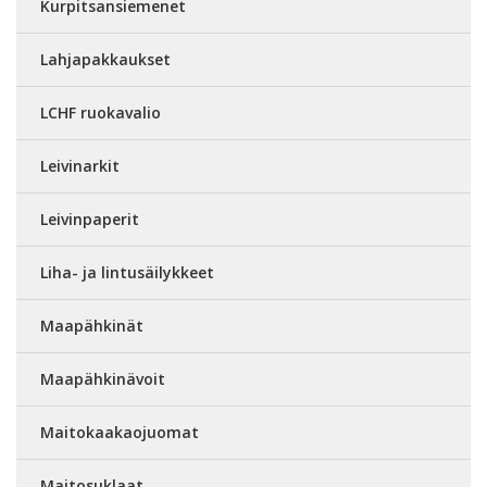
Kurpitsansiemenet
Lahjapakkaukset
LCHF ruokavalio
Leivinarkit
Leivinpaperit
Liha- ja lintusäilykkeet
Maapähkinät
Maapähkinävoit
Maitokaakaojuomat
Maitosuklaat