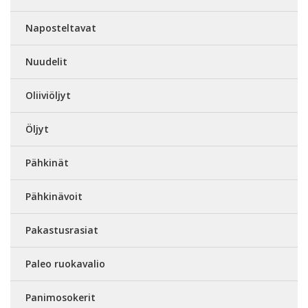
Naposteltavat
Nuudelit
Oliiviöljyt
Öljyt
Pähkinät
Pähkinävoit
Pakastusrasiat
Paleo ruokavalio
Panimosokerit