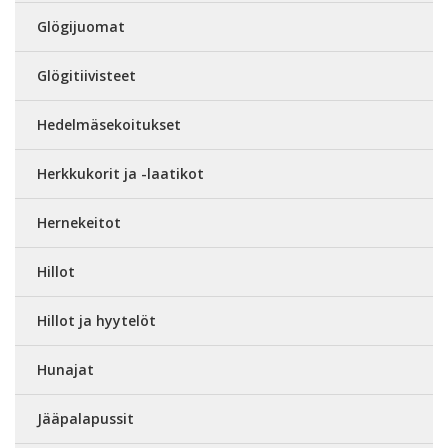
Glögijuomat
Glögitiivisteet
Hedelmäsekoitukset
Herkkukorit ja -laatikot
Hernekeitot
Hillot
Hillot ja hyytelöt
Hunajat
Jääpalapussit