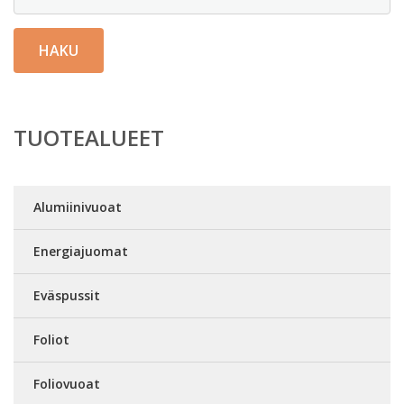
HAKU
TUOTEALUEET
Alumiinivuoat
Energiajuomat
Eväspussit
Foliot
Foliovuoat