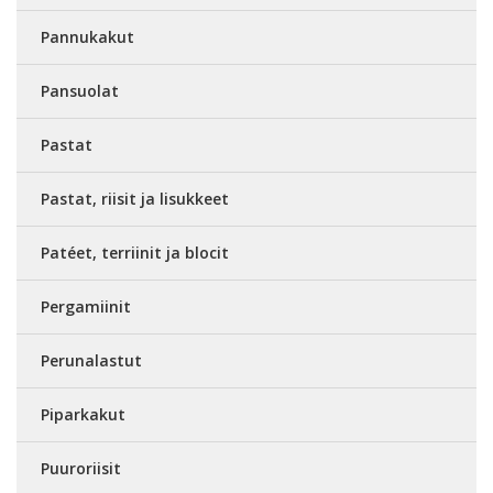
Pannukakut
Pansuolat
Pastat
Pastat, riisit ja lisukkeet
Patéet, terriinit ja blocit
Pergamiinit
Perunalastut
Piparkakut
Puuroriisit