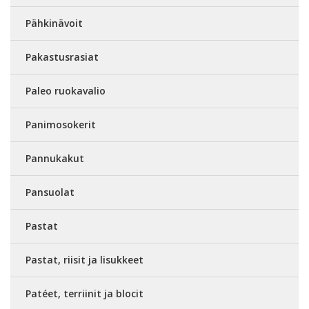
Pähkinävoit
Pakastusrasiat
Paleo ruokavalio
Panimosokerit
Pannukakut
Pansuolat
Pastat
Pastat, riisit ja lisukkeet
Patéet, terriinit ja blocit