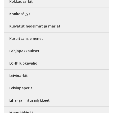
Kokkausarkit
Kookosöljyt
Kuivatut hedelmät ja marjat
Kurpitsansiemenet
Lahjapakkaukset
LCHF ruokavalio
Leivinarkit
Leivinpaperit
Liha- ja lintusäilykkeet
Maapähkinät