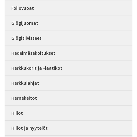
Foliovuoat
Glögijuomat
Glögitiivisteet
Hedelmäsekoitukset
Herkkukorit ja -laatikot
Herkkulahjat
Hernekeitot
Hillot
Hillot ja hyytelöt