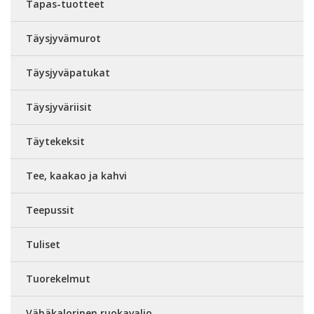
Tapas-tuotteet
Täysjyvämurot
Täysjyväpatukat
Täysjyväriisit
Täytekeksit
Tee, kaakao ja kahvi
Teepussit
Tuliset
Tuorekelmut
Vähäkalorinen ruokavalio