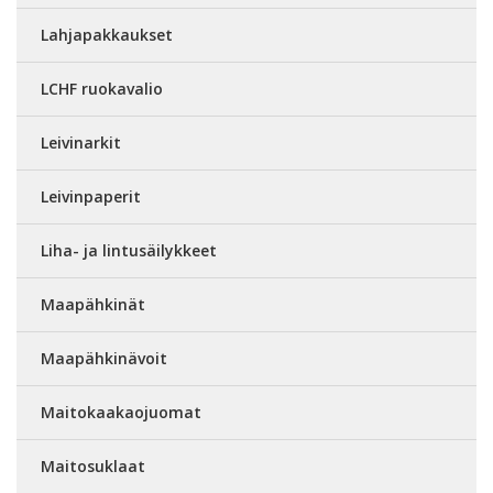
Lahjapakkaukset
LCHF ruokavalio
Leivinarkit
Leivinpaperit
Liha- ja lintusäilykkeet
Maapähkinät
Maapähkinävoit
Maitokaakaojuomat
Maitosuklaat