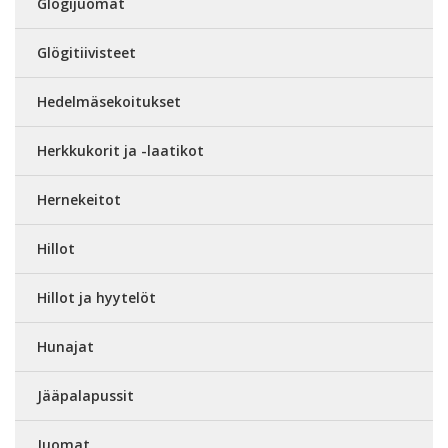
Glögijuomat
Glögitiivisteet
Hedelmäsekoitukset
Herkkukorit ja -laatikot
Hernekeitot
Hillot
Hillot ja hyytelöt
Hunajat
Jääpalapussit
Juomat