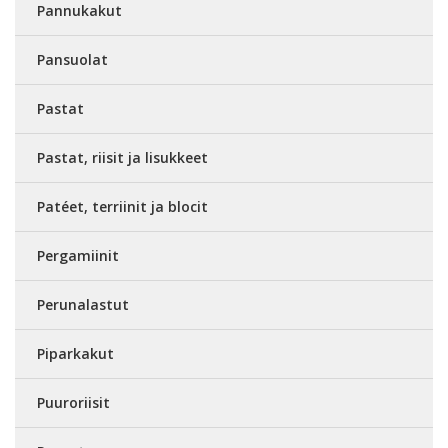
Pannukakut
Pansuolat
Pastat
Pastat, riisit ja lisukkeet
Patéet, terriinit ja blocit
Pergamiinit
Perunalastut
Piparkakut
Puuroriisit