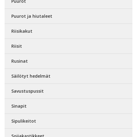
Puurot
Puurot ja hiutaleet
Riisikakut
Riisit
Rusinat
Säilötyt hedelmät
Savustuspussit
Sinapit
Sipulikeitot
Soijakastikkeet