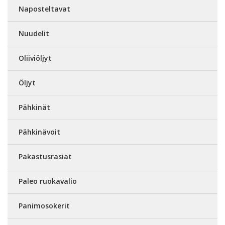
Naposteltavat
Nuudelit
Oliiviöljyt
Öljyt
Pähkinät
Pähkinävoit
Pakastusrasiat
Paleo ruokavalio
Panimosokerit