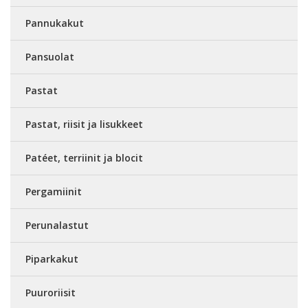
Pannukakut
Pansuolat
Pastat
Pastat, riisit ja lisukkeet
Patéet, terriinit ja blocit
Pergamiinit
Perunalastut
Piparkakut
Puuroriisit