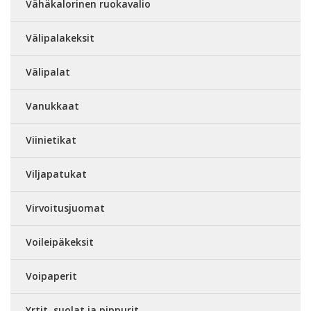
Vähäkalorinen ruokavalio
Välipalakeksit
Välipalat
Vanukkaat
Viinietikat
Viljapatukat
Virvoitusjuomat
Voileipäkeksit
Voipaperit
Yrtit, suolat ja pippurit