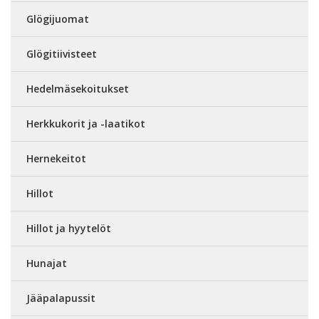
Glögijuomat
Glögitiivisteet
Hedelmäsekoitukset
Herkkukorit ja -laatikot
Hernekeitot
Hillot
Hillot ja hyytelöt
Hunajat
Jääpalapussit