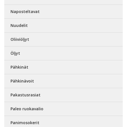
Naposteltavat
Nuudelit
Oliiviöljyt
Öljyt
Pähkinät
Pähkinävoit
Pakastusrasiat
Paleo ruokavalio
Panimosokerit