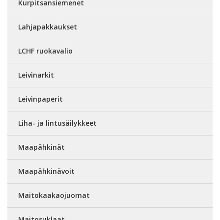
Kurpitsansiemenet
Lahjapakkaukset
LCHF ruokavalio
Leivinarkit
Leivinpaperit
Liha- ja lintusäilykkeet
Maapähkinät
Maapähkinävoit
Maitokaakaojuomat
Maitosuklaat