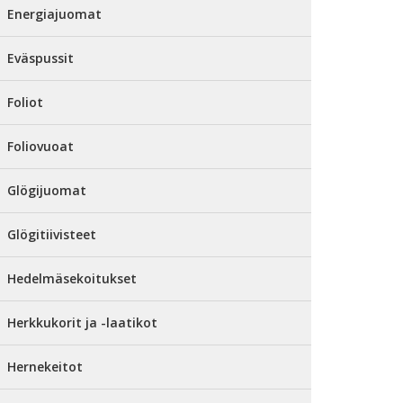
Energiajuomat
Eväspussit
Foliot
Foliovuoat
Glögijuomat
Glögitiivisteet
Hedelmäsekoitukset
Herkkukorit ja -laatikot
Hernekeitot