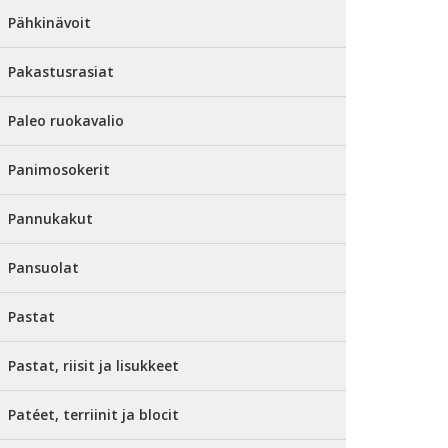
Pähkinävoit
Pakastusrasiat
Paleo ruokavalio
Panimosokerit
Pannukakut
Pansuolat
Pastat
Pastat, riisit ja lisukkeet
Patéet, terriinit ja blocit