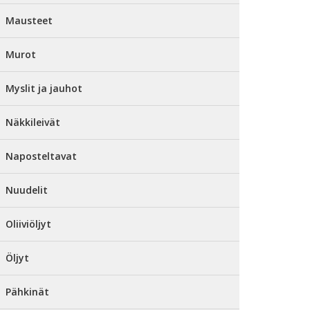
Mausteet
Murot
Myslit ja jauhot
Näkkileivät
Naposteltavat
Nuudelit
Oliiviöljyt
Öljyt
Pähkinät