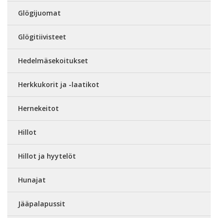
Glögijuomat
Glögitiivisteet
Hedelmäsekoitukset
Herkkukorit ja -laatikot
Hernekeitot
Hillot
Hillot ja hyytelöt
Hunajat
Jääpalapussit