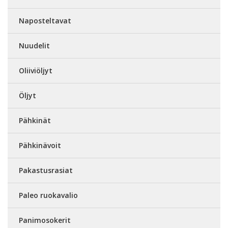
Naposteltavat
Nuudelit
Oliiviöljyt
Öljyt
Pähkinät
Pähkinävoit
Pakastusrasiat
Paleo ruokavalio
Panimosokerit