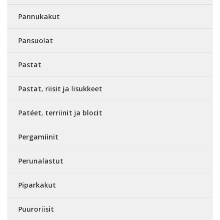
Pannukakut
Pansuolat
Pastat
Pastat, riisit ja lisukkeet
Patéet, terriinit ja blocit
Pergamiinit
Perunalastut
Piparkakut
Puuroriisit