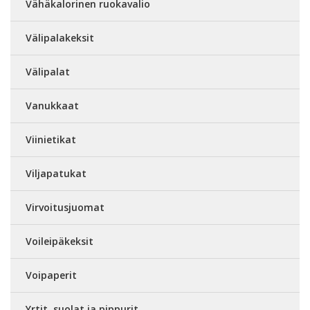
Vähäkalorinen ruokavalio
Välipalakeksit
Välipalat
Vanukkaat
Viinietikat
Viljapatukat
Virvoitusjuomat
Voileipäkeksit
Voipaperit
Yrtit, suolat ja pippurit