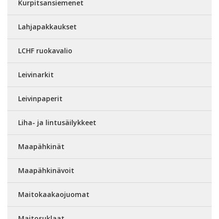
Kurpitsansiemenet
Lahjapakkaukset
LCHF ruokavalio
Leivinarkit
Leivinpaperit
Liha- ja lintusäilykkeet
Maapähkinät
Maapähkinävoit
Maitokaakaojuomat
Maitosuklaat