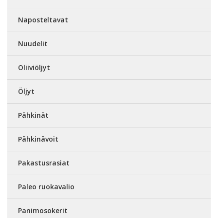
Naposteltavat
Nuudelit
Oliiviöljyt
Öljyt
Pähkinät
Pähkinävoit
Pakastusrasiat
Paleo ruokavalio
Panimosokerit