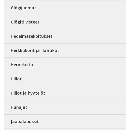
Glögijuomat
Glögitiivisteet
Hedelmäsekoitukset
Herkkukorit ja -laatikot
Hernekeitot
Hillot
Hillot ja hyytelöt
Hunajat
Jääpalapussit