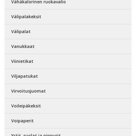
Vähäkalorinen ruokavalio
Välipalakeksit
Välipalat
Vanukkaat
Viinietikat
Viljapatukat
Virvoitusjuomat
Voileipäkeksit
Voipaperit
Yrtit, suolat ja pippurit