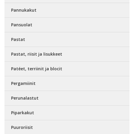
Pannukakut
Pansuolat
Pastat
Pastat, riisit ja lisukkeet
Patéet, terriinit ja blocit
Pergamiinit
Perunalastut
Piparkakut
Puuroriisit