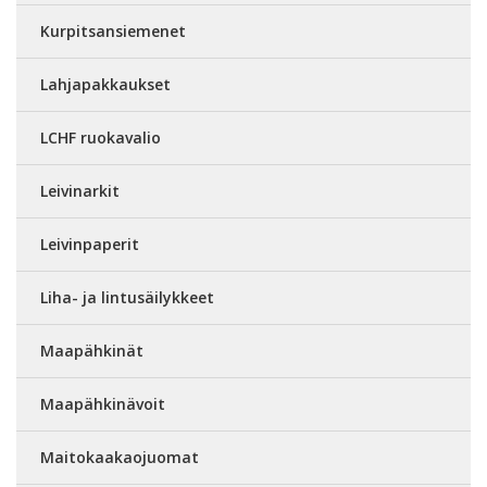
Kurpitsansiemenet
Lahjapakkaukset
LCHF ruokavalio
Leivinarkit
Leivinpaperit
Liha- ja lintusäilykkeet
Maapähkinät
Maapähkinävoit
Maitokaakaojuomat