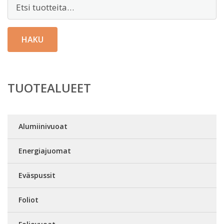
Etsi:
HAKU
TUOTEALUEET
Alumiinivuoat
Energiajuomat
Eväspussit
Foliot