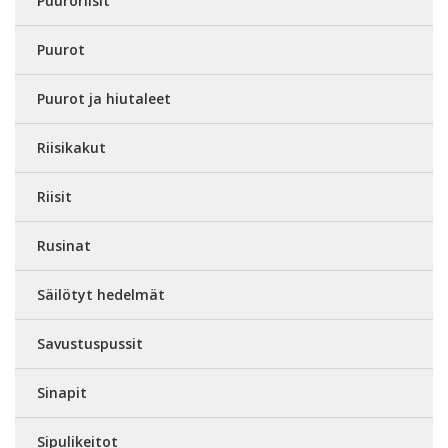
Puuroriisit
Puurot
Puurot ja hiutaleet
Riisikakut
Riisit
Rusinat
Säilötyt hedelmät
Savustuspussit
Sinapit
Sipulikeitot