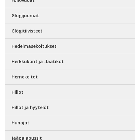
Foliovuoat
Glögijuomat
Glögitiivisteet
Hedelmäsekoitukset
Herkkukorit ja -laatikot
Hernekeitot
Hillot
Hillot ja hyytelöt
Hunajat
Jääpalapussit