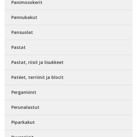
Panimosokerit
Pannukakut
Pansuolat
Pastat
Pastat, riisit ja lisukkeet
Patéet, terriinit ja blocit
Pergamiinit
Perunalastut
Piparkakut