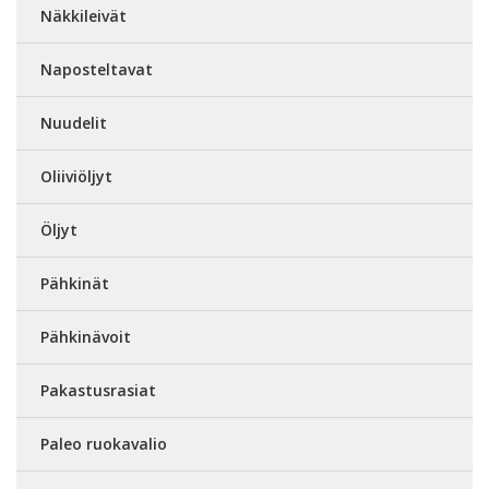
Näkkileivät
Naposteltavat
Nuudelit
Oliiviöljyt
Öljyt
Pähkinät
Pähkinävoit
Pakastusrasiat
Paleo ruokavalio