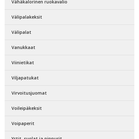
Vähäkalorinen ruokavalio
Välipalakeksit
Välipalat
Vanukkaat
Viinietikat
Viljapatukat
Virvoitusjuomat
Voileipäkeksit
Voipaperit
Yrtit, suolat ja pippurit