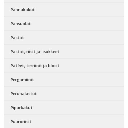
Pannukakut
Pansuolat
Pastat
Pastat, riisit ja lisukkeet
Patéet, terriinit ja blocit
Pergamiinit
Perunalastut
Piparkakut
Puuroriisit