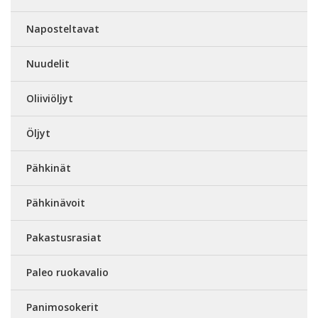
Naposteltavat
Nuudelit
Oliiviöljyt
Öljyt
Pähkinät
Pähkinävoit
Pakastusrasiat
Paleo ruokavalio
Panimosokerit