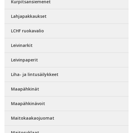
Kurpitsansiemenet
Lahjapakkaukset
LCHF ruokavalio
Leivinarkit
Leivinpaperit
Liha- ja lintusäilykkeet
Maapähkinät
Maapähkinävoit
Maitokaakaojuomat
Maitosuklaat