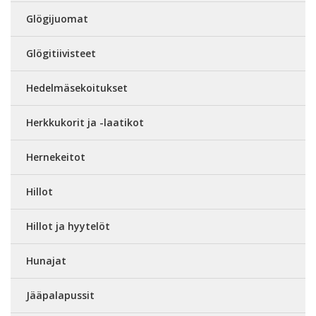
Glögijuomat
Glögitiivisteet
Hedelmäsekoitukset
Herkkukorit ja -laatikot
Hernekeitot
Hillot
Hillot ja hyytelöt
Hunajat
Jääpalapussit