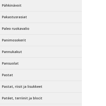
Pähkinävoit
Pakastusrasiat
Paleo ruokavalio
Panimosokerit
Pannukakut
Pansuolat
Pastat
Pastat, riisit ja lisukkeet
Patéet, terriinit ja blocit