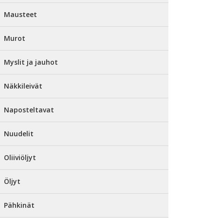
Mausteet
Murot
Myslit ja jauhot
Näkkileivät
Naposteltavat
Nuudelit
Oliiviöljyt
Öljyt
Pähkinät