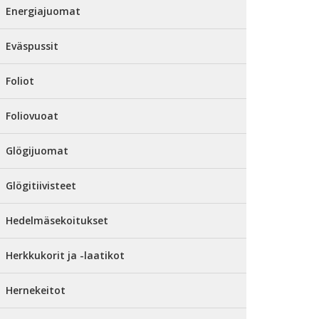
Energiajuomat
Eväspussit
Foliot
Foliovuoat
Glögijuomat
Glögitiivisteet
Hedelmäsekoitukset
Herkkukorit ja -laatikot
Hernekeitot