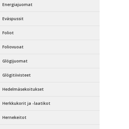
Energiajuomat
Eväspussit
Foliot
Foliovuoat
Glögijuomat
Glögitiivisteet
Hedelmäsekoitukset
Herkkukorit ja -laatikot
Hernekeitot