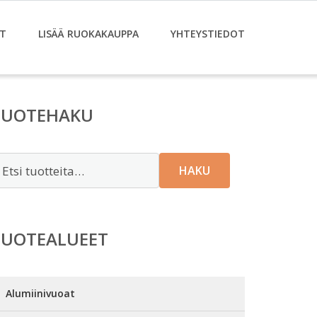
T
LISÄÄ RUOKAKAUPPA
YHTEYSTIEDOT
TUOTEHAKU
tsi:
HAKU
TUOTEALUEET
Alumiinivuoat