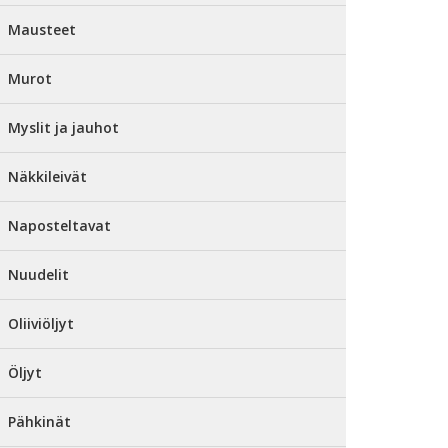
Mausteet
Murot
Myslit ja jauhot
Näkkileivät
Naposteltavat
Nuudelit
Oliiviöljyt
Öljyt
Pähkinät