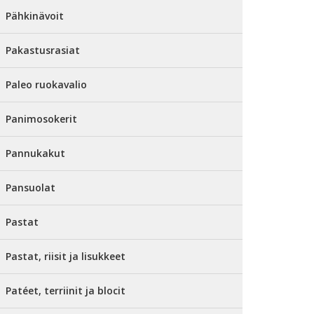
Pähkinävoit
Pakastusrasiat
Paleo ruokavalio
Panimosokerit
Pannukakut
Pansuolat
Pastat
Pastat, riisit ja lisukkeet
Patéet, terriinit ja blocit