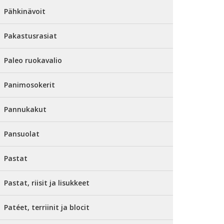
Pähkinävoit
Pakastusrasiat
Paleo ruokavalio
Panimosokerit
Pannukakut
Pansuolat
Pastat
Pastat, riisit ja lisukkeet
Patéet, terriinit ja blocit