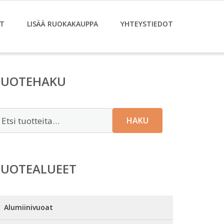
T
LISÄÄ RUOKAKAUPPA
YHTEYSTIEDOT
TUOTEHAKU
tsi:
HAKU
TUOTEALUEET
Alumiinivuoat