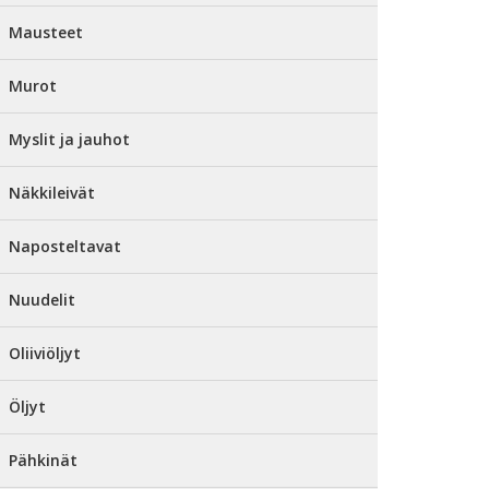
Mausteet
Murot
Myslit ja jauhot
Näkkileivät
Naposteltavat
Nuudelit
Oliiviöljyt
Öljyt
Pähkinät