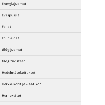
Energiajuomat
Eväspussit
Foliot
Foliovuoat
Glögijuomat
Glögitiivisteet
Hedelmäsekoitukset
Herkkukorit ja -laatikot
Hernekeitot