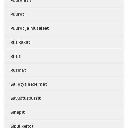
Puuroriisit
Puurot
Puurot ja hiutaleet
Riisikakut
Riisit
Rusinat
Säilötyt hedelmät
Savustuspussit
Sinapit
Sipulikeitot