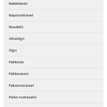
Näkkileivät
Naposteltavat
Nuudelit
Oliiviöljyt
Öljyt
Pähkinät
Pähkinävoit
Pakastusrasiat
Paleo ruokavalio