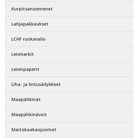
Kurpitsansiemenet
Lahjapakkaukset
LCHF ruokavalio
Leivinarkit
Leivinpaperit
Liha- ja lintusäilykkeet
Maapähkinät
Maapähkinävoit
Maitokaakaojuomat