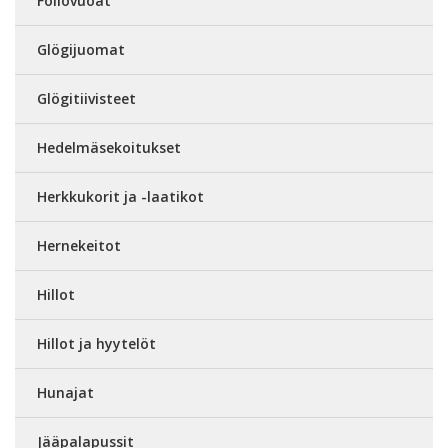
Foliovuoat
Glögijuomat
Glögitiivisteet
Hedelmäsekoitukset
Herkkukorit ja -laatikot
Hernekeitot
Hillot
Hillot ja hyytelöt
Hunajat
Jääpalapussit