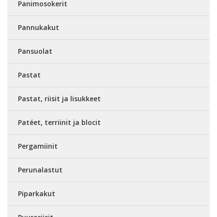
Panimosokerit
Pannukakut
Pansuolat
Pastat
Pastat, riisit ja lisukkeet
Patéet, terriinit ja blocit
Pergamiinit
Perunalastut
Piparkakut