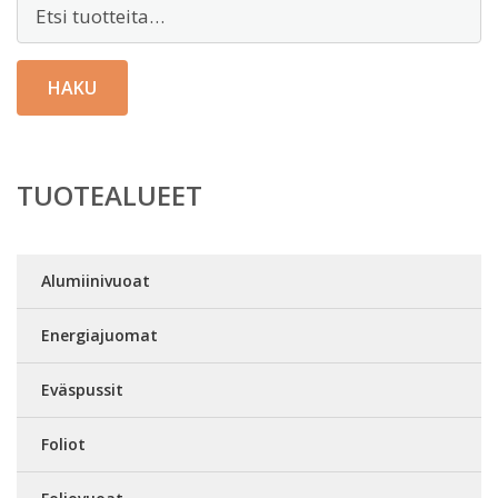
Etsi:
HAKU
TUOTEALUEET
Alumiinivuoat
Energiajuomat
Eväspussit
Foliot