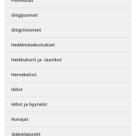
Foliovuoat
Glögijuomat
Glögitiivisteet
Hedelmäsekoitukset
Herkkukorit ja -laatikot
Hernekeitot
Hillot
Hillot ja hyytelöt
Hunajat
Jääpalapussit