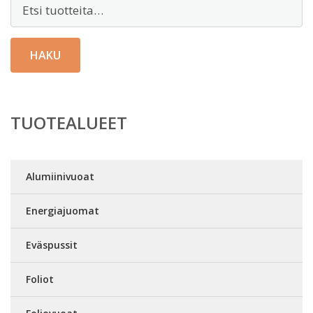
Etsi:
HAKU
TUOTEALUEET
Alumiinivuoat
Energiajuomat
Eväspussit
Foliot