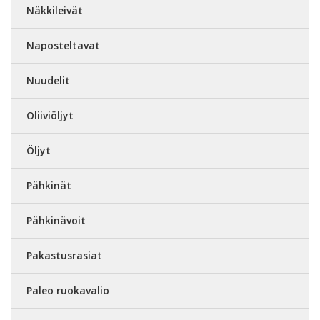
Näkkileivät
Naposteltavat
Nuudelit
Oliiviöljyt
Öljyt
Pähkinät
Pähkinävoit
Pakastusrasiat
Paleo ruokavalio