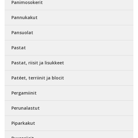
Panimosokerit
Pannukakut
Pansuolat
Pastat
Pastat, riisit ja lisukkeet
Patéet, terriinit ja blocit
Pergamiinit
Perunalastut
Piparkakut