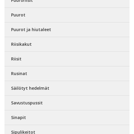
Puuroriisit
Puurot
Puurot ja hiutaleet
Riisikakut
Riisit
Rusinat
Säilötyt hedelmät
Savustuspussit
Sinapit
Sipulikeitot