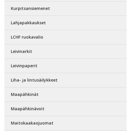
Kurpitsansiemenet
Lahjapakkaukset
LCHF ruokavalio
Leivinarkit
Leivinpaperit
Liha- ja lintusäilykkeet
Maapähkinät
Maapähkinävoit
Maitokaakaojuomat