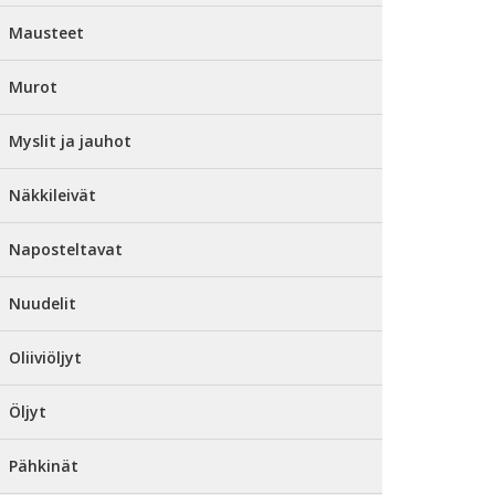
Mausteet
Murot
Myslit ja jauhot
Näkkileivät
Naposteltavat
Nuudelit
Oliiviöljyt
Öljyt
Pähkinät