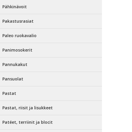
Pähkinävoit
Pakastusrasiat
Paleo ruokavalio
Panimosokerit
Pannukakut
Pansuolat
Pastat
Pastat, riisit ja lisukkeet
Patéet, terriinit ja blocit