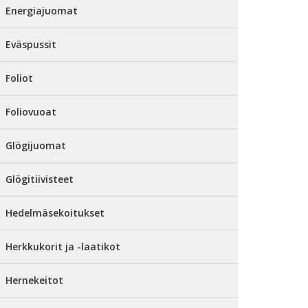
Energiajuomat
Eväspussit
Foliot
Foliovuoat
Glögijuomat
Glögitiivisteet
Hedelmäsekoitukset
Herkkukorit ja -laatikot
Hernekeitot