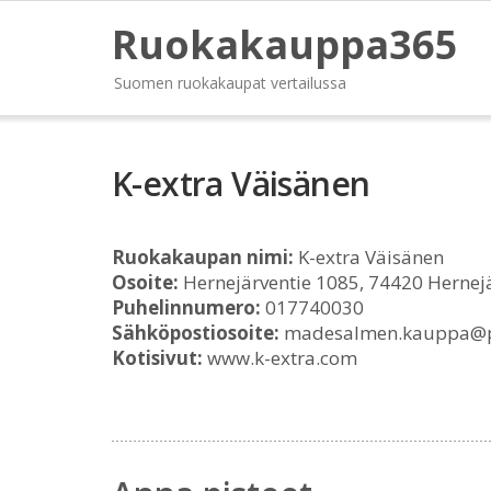
Ruokakauppa365
Suomen ruokakaupat vertailussa
K-extra Väisänen
Ruokakaupan nimi:
K-extra Väisänen
Osoite:
Hernejärventie 1085, 74420 Hernejä
Puhelinnumero:
017740030
Sähköpostiosoite:
madesalmen.kauppa@pp
Kotisivut:
www.k-extra.com