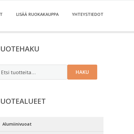
T
LISÄÄ RUOKAKAUPPA
YHTEYSTIEDOT
TUOTEHAKU
tsi:
HAKU
TUOTEALUEET
Alumiinivuoat