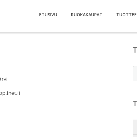
ETUSIVU
RUOKAKAUPAT
TUOTTEE
E
rvi
.inet.fi