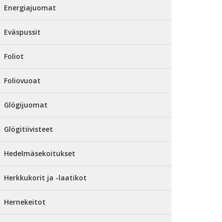
Energiajuomat
Eväspussit
Foliot
Foliovuoat
Glögijuomat
Glögitiivisteet
Hedelmäsekoitukset
Herkkukorit ja -laatikot
Hernekeitot