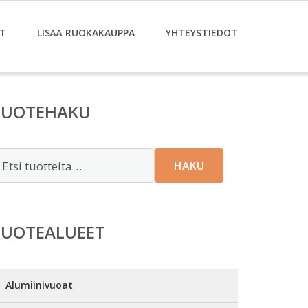
T
LISÄÄ RUOKAKAUPPA
YHTEYSTIEDOT
TUOTEHAKU
tsi:
HAKU
TUOTEALUEET
Alumiinivuoat