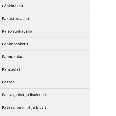
Pähkinävoit
Pakastusrasiat
Paleo ruokavalio
Panimosokerit
Pannukakut
Pansuolat
Pastat
Pastat, riisit ja lisukkeet
Patéet, terriinit ja blocit