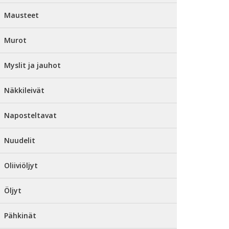
Mausteet
Murot
Myslit ja jauhot
Näkkileivät
Naposteltavat
Nuudelit
Oliiviöljyt
Öljyt
Pähkinät