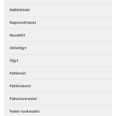
Näkkileivät
Naposteltavat
Nuudelit
Oliiviöljyt
Öljyt
Pähkinät
Pähkinävoit
Pakastusrasiat
Paleo ruokavalio