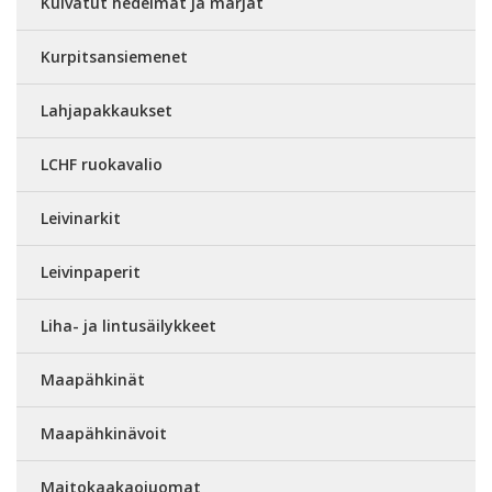
Kuivatut hedelmät ja marjat
Kurpitsansiemenet
Lahjapakkaukset
LCHF ruokavalio
Leivinarkit
Leivinpaperit
Liha- ja lintusäilykkeet
Maapähkinät
Maapähkinävoit
Maitokaakaojuomat