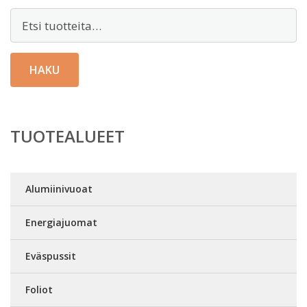
Etsi:
HAKU
TUOTEALUEET
Alumiinivuoat
Energiajuomat
Eväspussit
Foliot