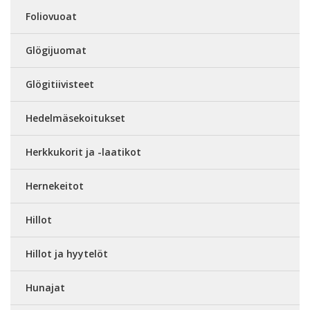
Foliovuoat
Glögijuomat
Glögitiivisteet
Hedelmäsekoitukset
Herkkukorit ja -laatikot
Hernekeitot
Hillot
Hillot ja hyytelöt
Hunajat