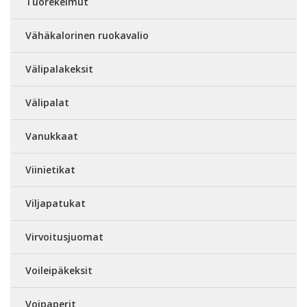
Tuorekelmut
Vähäkalorinen ruokavalio
Välipalakeksit
Välipalat
Vanukkaat
Viinietikat
Viljapatukat
Virvoitusjuomat
Voileipäkeksit
Voipaperit