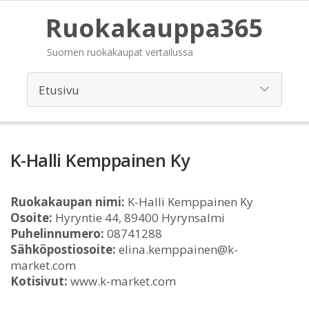
Ruokakauppa365
Suomen ruokakaupat vertailussa
K-Halli Kemppainen Ky
Ruokakaupan nimi:
K-Halli Kemppainen Ky
Osoite:
Hyryntie 44, 89400 Hyrynsalmi
Puhelinnumero:
08741288
Sähköpostiosoite:
elina.kemppainen@k-
market.com
Kotisivut:
www.k-market.com