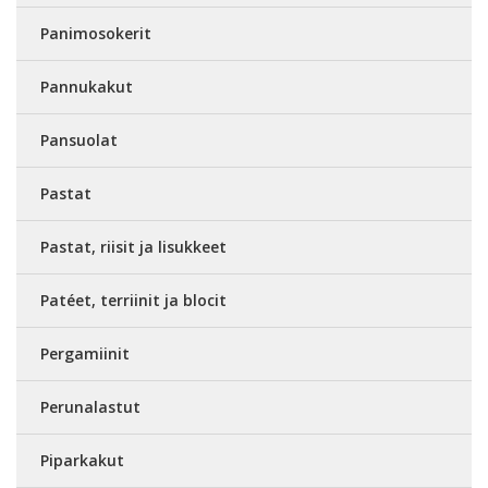
Panimosokerit
Pannukakut
Pansuolat
Pastat
Pastat, riisit ja lisukkeet
Patéet, terriinit ja blocit
Pergamiinit
Perunalastut
Piparkakut