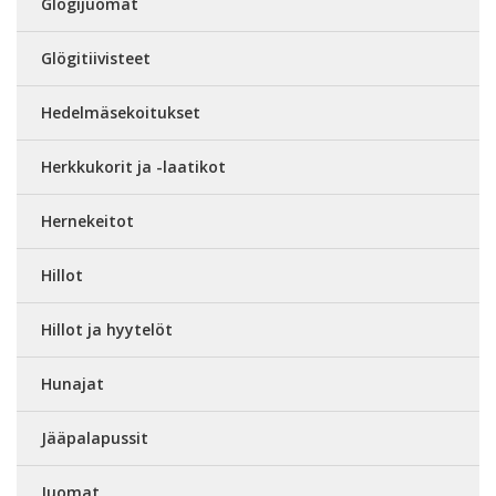
Glögijuomat
Glögitiivisteet
Hedelmäsekoitukset
Herkkukorit ja -laatikot
Hernekeitot
Hillot
Hillot ja hyytelöt
Hunajat
Jääpalapussit
Juomat