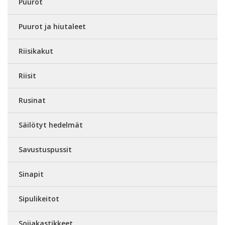
Puurot
Puurot ja hiutaleet
Riisikakut
Riisit
Rusinat
Säilötyt hedelmät
Savustuspussit
Sinapit
Sipulikeitot
Soijakastikkeet