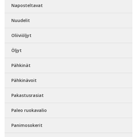
Naposteltavat
Nuudelit
Oliiviöljyt
Öljyt
Pähkinät
Pähkinävoit
Pakastusrasiat
Paleo ruokavalio
Panimosokerit