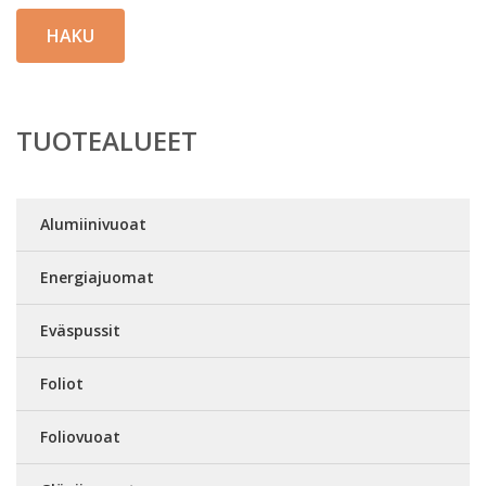
HAKU
TUOTEALUEET
Alumiinivuoat
Energiajuomat
Eväspussit
Foliot
Foliovuoat