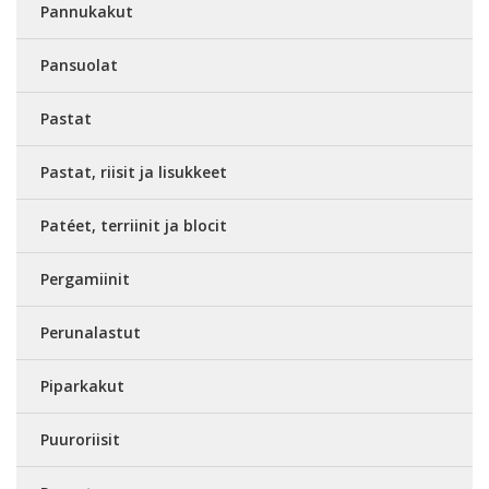
Pannukakut
Pansuolat
Pastat
Pastat, riisit ja lisukkeet
Patéet, terriinit ja blocit
Pergamiinit
Perunalastut
Piparkakut
Puuroriisit