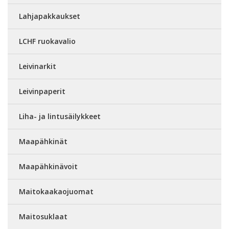
Lahjapakkaukset
LCHF ruokavalio
Leivinarkit
Leivinpaperit
Liha- ja lintusäilykkeet
Maapähkinät
Maapähkinävoit
Maitokaakaojuomat
Maitosuklaat