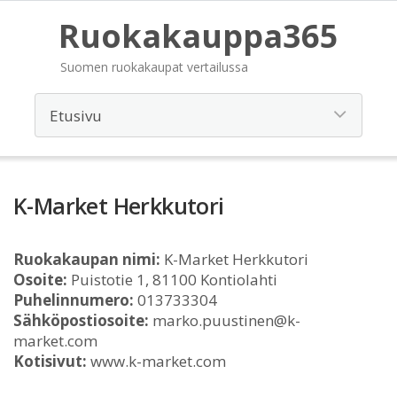
Ruokakauppa365
Suomen ruokakaupat vertailussa
K-Market Herkkutori
Ruokakaupan nimi:
K-Market Herkkutori
Osoite:
Puistotie 1, 81100 Kontiolahti
Puhelinnumero:
013733304
Sähköpostiosoite:
marko.puustinen@k-
market.com
Kotisivut:
www.k-market.com