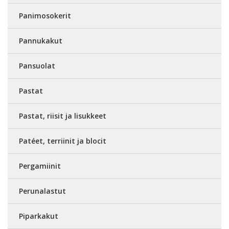
Panimosokerit
Pannukakut
Pansuolat
Pastat
Pastat, riisit ja lisukkeet
Patéet, terriinit ja blocit
Pergamiinit
Perunalastut
Piparkakut