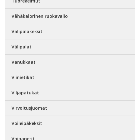
Tuorekelmut
Vähäkalorinen ruokavalio
Välipalakeksit
Välipalat
Vanukkaat
Viinietikat
Viljapatukat
Virvoitusjuomat
Voileipäkeksit
Voipaperit