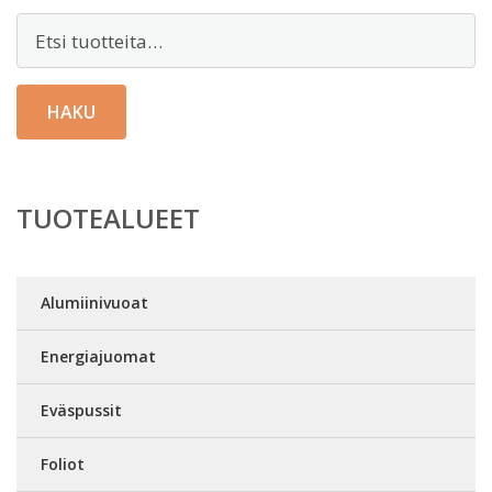
Etsi:
HAKU
TUOTEALUEET
Alumiinivuoat
Energiajuomat
Eväspussit
Foliot