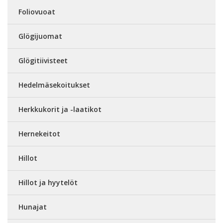
Foliovuoat
Glögijuomat
Glögitiivisteet
Hedelmäsekoitukset
Herkkukorit ja -laatikot
Hernekeitot
Hillot
Hillot ja hyytelöt
Hunajat