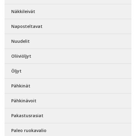
Näkkileivät
Naposteltavat
Nuudelit
Oliiviöljyt
Öljyt
Pähkinät
Pähkinävoit
Pakastusrasiat
Paleo ruokavalio