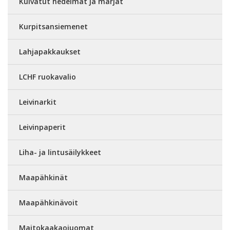
Kuivatut hedelmät ja marjat
Kurpitsansiemenet
Lahjapakkaukset
LCHF ruokavalio
Leivinarkit
Leivinpaperit
Liha- ja lintusäilykkeet
Maapähkinät
Maapähkinävoit
Maitokaakaojuomat