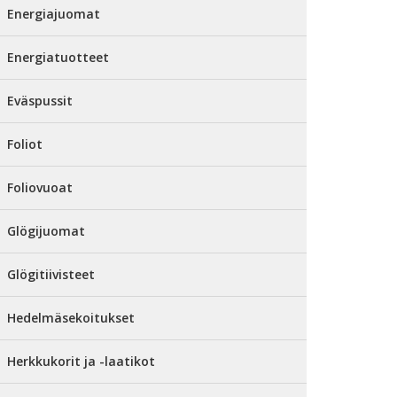
Energiajuomat
Energiatuotteet
Eväspussit
Foliot
Foliovuoat
Glögijuomat
Glögitiivisteet
Hedelmäsekoitukset
Herkkukorit ja -laatikot