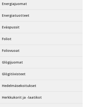
Energiajuomat
Energiatuotteet
Eväspussit
Foliot
Foliovuoat
Glögijuomat
Glögitiivisteet
Hedelmäsekoitukset
Herkkukorit ja -laatikot