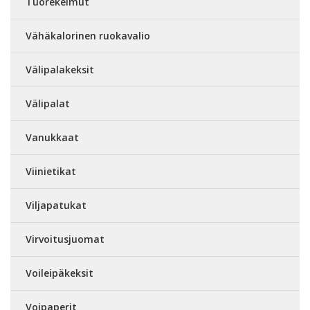
Tuorekelmut
Vähäkalorinen ruokavalio
Välipalakeksit
Välipalat
Vanukkaat
Viinietikat
Viljapatukat
Virvoitusjuomat
Voileipäkeksit
Voipaperit