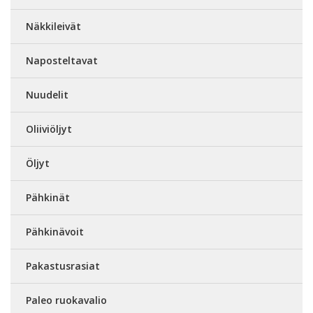
Näkkileivät
Naposteltavat
Nuudelit
Oliiviöljyt
Öljyt
Pähkinät
Pähkinävoit
Pakastusrasiat
Paleo ruokavalio