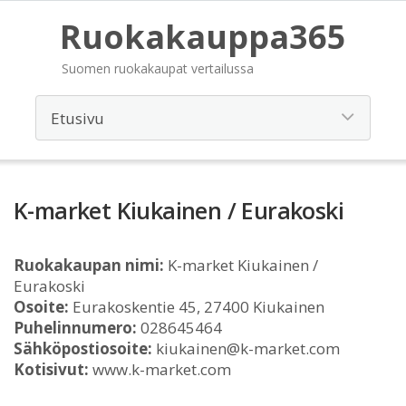
Ruokakauppa365
Suomen ruokakaupat vertailussa
K-market Kiukainen / Eurakoski
Ruokakaupan nimi:
K-market Kiukainen /
Eurakoski
Osoite:
Eurakoskentie 45, 27400 Kiukainen
Puhelinnumero:
028645464
Sähköpostiosoite:
kiukainen@k-market.com
Kotisivut:
www.k-market.com