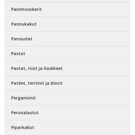
Panimosokerit
Pannukakut
Pansuolat
Pastat
Pastat, riisit ja lisukkeet
Patéet, terriinit ja blocit
Pergamiinit
Perunalastut
Piparkakut