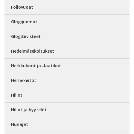
Foliovuoat
Glögijuomat
Glögitiivisteet
Hedelmäsekoitukset
Herkkukorit ja -laatikot
Hernekeitot
Hillot
Hillot ja hyytelöt
Hunajat