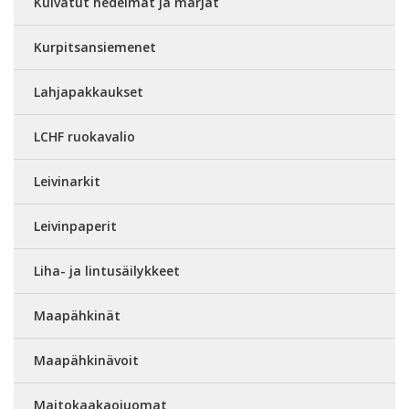
Kuivatut hedelmät ja marjat
Kurpitsansiemenet
Lahjapakkaukset
LCHF ruokavalio
Leivinarkit
Leivinpaperit
Liha- ja lintusäilykkeet
Maapähkinät
Maapähkinävoit
Maitokaakaojuomat