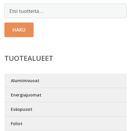
Etsi:
HAKU
TUOTEALUEET
Alumiinivuoat
Energiajuomat
Eväspussit
Foliot