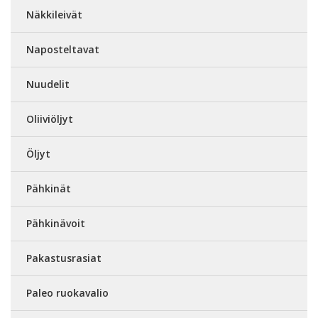
Näkkileivät
Naposteltavat
Nuudelit
Oliiviöljyt
Öljyt
Pähkinät
Pähkinävoit
Pakastusrasiat
Paleo ruokavalio