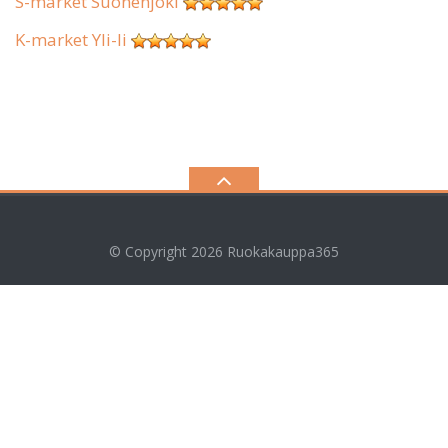
S-market Suonenjoki
K-market Yli-Ii
© Copyright 2026
Ruokakauppa365