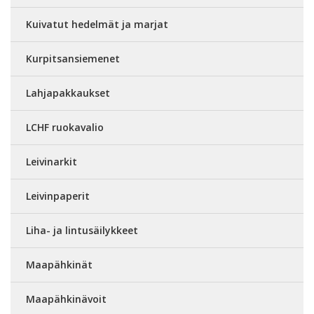
Kuivatut hedelmät ja marjat
Kurpitsansiemenet
Lahjapakkaukset
LCHF ruokavalio
Leivinarkit
Leivinpaperit
Liha- ja lintusäilykkeet
Maapähkinät
Maapähkinävoit