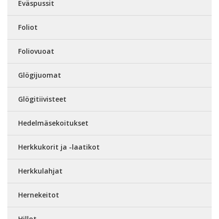
Eväspussit
Foliot
Foliovuoat
Glögijuomat
Glögitiivisteet
Hedelmäsekoitukset
Herkkukorit ja -laatikot
Herkkulahjat
Hernekeitot
Hillot