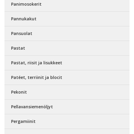
Panimosokerit
Pannukakut
Pansuolat
Pastat
Pastat, riisit ja lisukkeet
Patéet, terriinit ja blocit
Pekonit
Pellavansiemenöljyt
Pergamiinit