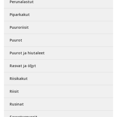
Perunalastut
Piparkakut
Puuroriisit
Puurot
Puurot ja hiutaleet
Rasvat ja öljyt
Riisikakut
Riisit
Rusinat
Savustuspussit