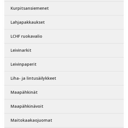
Kurpitsansiemenet
Lahjapakkaukset
LCHF ruokavalio
Leivinarkit
Leivinpaperit
Liha- ja lintusäilykkeet
Maapähkinät
Maapähkinävoit
Maitokaakaojuomat