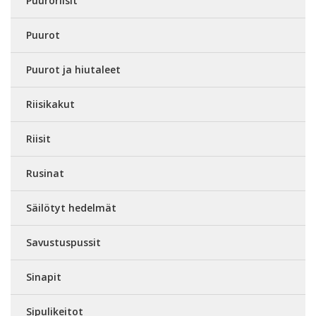
Puuroriisit
Puurot
Puurot ja hiutaleet
Riisikakut
Riisit
Rusinat
Säilötyt hedelmät
Savustuspussit
Sinapit
Sipulikeitot