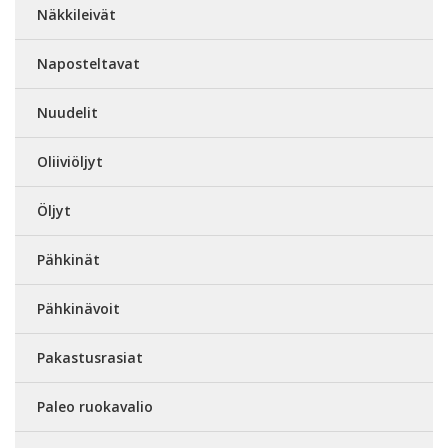
Näkkileivät
Naposteltavat
Nuudelit
Oliiviöljyt
Öljyt
Pähkinät
Pähkinävoit
Pakastusrasiat
Paleo ruokavalio