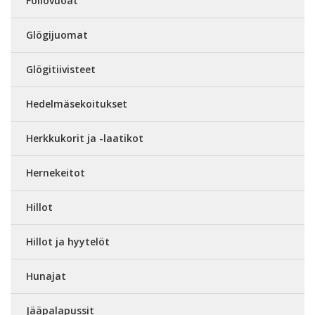
Foliovuoat
Glögijuomat
Glögitiivisteet
Hedelmäsekoitukset
Herkkukorit ja -laatikot
Hernekeitot
Hillot
Hillot ja hyytelöt
Hunajat
Jääpalapussit