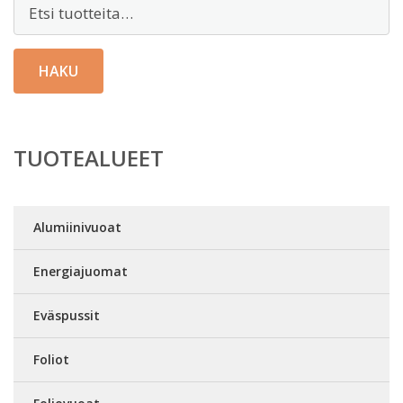
Etsi:
HAKU
TUOTEALUEET
Alumiinivuoat
Energiajuomat
Eväspussit
Foliot