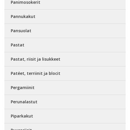
Panimosokerit
Pannukakut
Pansuolat
Pastat
Pastat, riisit ja lisukkeet
Patéet, terriinit ja blocit
Pergamiinit
Perunalastut
Piparkakut