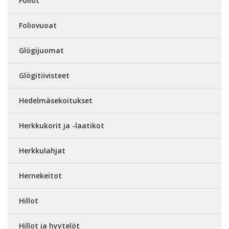
Foliot
Foliovuoat
Glögijuomat
Glögitiivisteet
Hedelmäsekoitukset
Herkkukorit ja -laatikot
Herkkulahjat
Hernekeitot
Hillot
Hillot ja hyytelöt