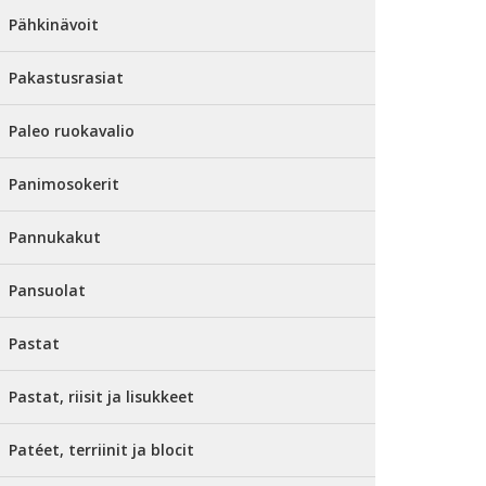
Pähkinävoit
Pakastusrasiat
Paleo ruokavalio
Panimosokerit
Pannukakut
Pansuolat
Pastat
Pastat, riisit ja lisukkeet
Patéet, terriinit ja blocit