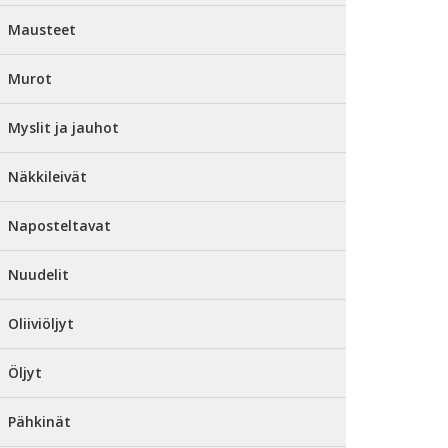
Mausteet
Murot
Myslit ja jauhot
Näkkileivät
Naposteltavat
Nuudelit
Oliiviöljyt
Öljyt
Pähkinät