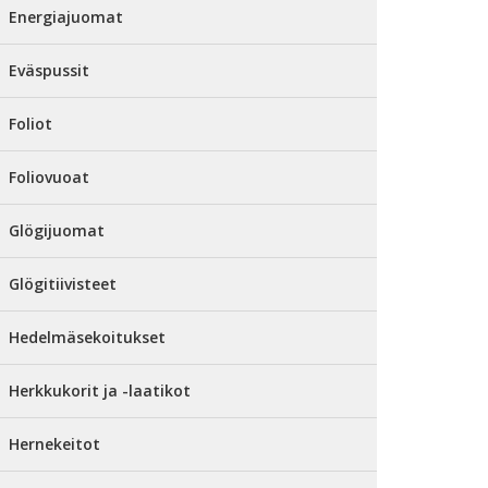
Energiajuomat
Eväspussit
Foliot
Foliovuoat
Glögijuomat
Glögitiivisteet
Hedelmäsekoitukset
Herkkukorit ja -laatikot
Hernekeitot