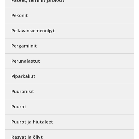
Patéet, terriinit ja blocit
Pekonit
Pellavansiemenöljyt
Pergamiinit
Perunalastut
Piparkakut
Puuroriisit
Puurot
Puurot ja hiutaleet
Rasvat ja öljyt