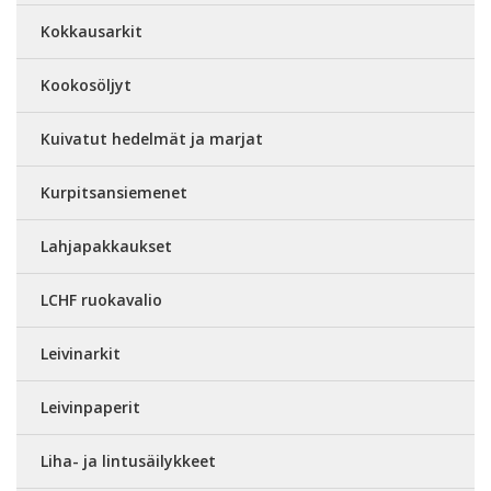
Kokkausarkit
Kookosöljyt
Kuivatut hedelmät ja marjat
Kurpitsansiemenet
Lahjapakkaukset
LCHF ruokavalio
Leivinarkit
Leivinpaperit
Liha- ja lintusäilykkeet