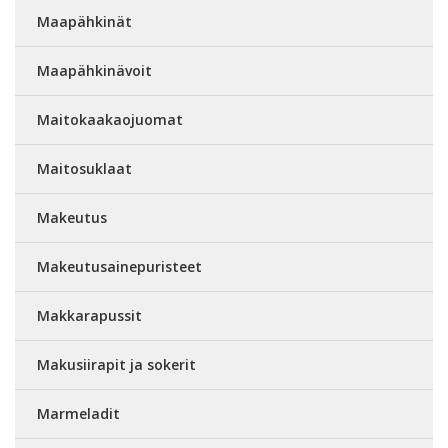
Maapähkinät
Maapähkinävoit
Maitokaakaojuomat
Maitosuklaat
Makeutus
Makeutusainepuristeet
Makkarapussit
Makusiirapit ja sokerit
Marmeladit