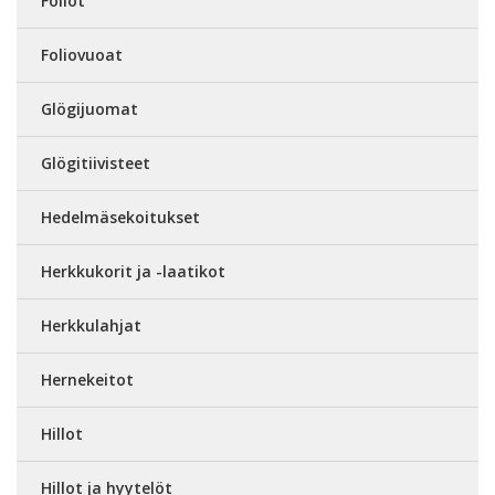
Foliot
Foliovuoat
Glögijuomat
Glögitiivisteet
Hedelmäsekoitukset
Herkkukorit ja -laatikot
Herkkulahjat
Hernekeitot
Hillot
Hillot ja hyytelöt