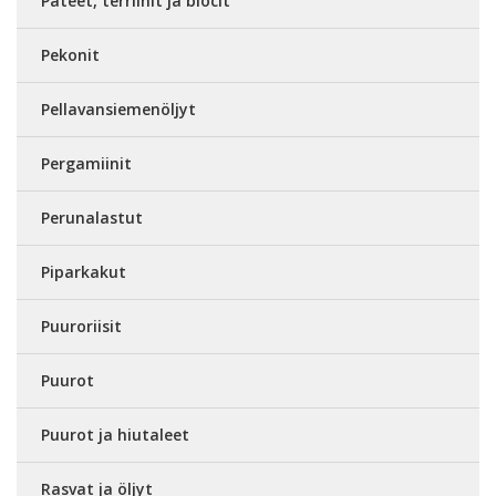
Patéet, terriinit ja blocit
Pekonit
Pellavansiemenöljyt
Pergamiinit
Perunalastut
Piparkakut
Puuroriisit
Puurot
Puurot ja hiutaleet
Rasvat ja öljyt