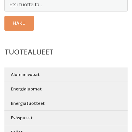
Etsi:
HAKU
TUOTEALUEET
Alumiinivuoat
Energiajuomat
Energiatuotteet
Eväspussit