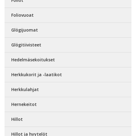
Foliot
Foliovuoat
Glögijuomat
Glögitiivisteet
Hedelmäsekoitukset
Herkkukorit ja -laatikot
Herkkulahjat
Hernekeitot
Hillot
Hillot ja hyytelöt