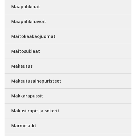
Maapähkinät
Maapähkinävoit
Maitokaakaojuomat
Maitosuklaat
Makeutus
Makeutusainepuristeet
Makkarapussit
Makusiirapit ja sokerit
Marmeladit