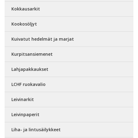
Kokkausarkit
Kookosöljyt
Kuivatut hedelmät ja marjat
Kurpitsansiemenet
Lahjapakkaukset
LCHF ruokavalio
Leivinarkit
Leivinpaperit
Liha- ja lintusäilykkeet